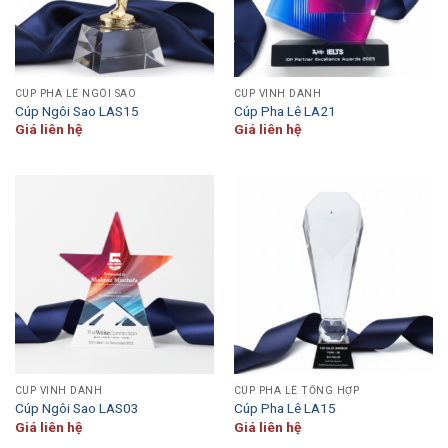
CÚP PHA LÊ NGÔI SAO
CÚP VINH DANH
Cúp Ngôi Sao LAS15
Cúp Pha Lê LA21
Giá liên hệ
Giá liên hệ
CÚP VINH DANH
CÚP PHA LÊ TỔNG HỢP
Cúp Ngôi Sao LAS03
Cúp Pha Lê LA15
Giá liên hệ
Giá liên hệ