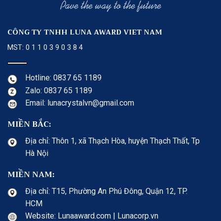
CÔNG TY TNHH LUNA AWARD VIET NAM
MST: 0 1 1 0 3 9 0 3 8 4
Hotline: 0837 65 1189
Zalo: 0837 65 1189
Email: lunacrystalvn@gmail.com
MIỀN BẮC:
Địa chỉ: Thôn 1, xã Thạch Hòa, huyện Thạch Thất, Tp
Hà Nội
MIỀN NAM:
Địa chỉ: T15, Phường An Phú Đông, Quận 12, TP.
HCM
Website: Lunaaward.com | Lunacorp.vn