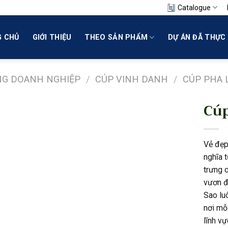
Catalogue
 CHỦ
GIỚI THIỆU
THEO SẢN PHẨM
DỰ ÁN ĐÃ THỰC 
NG DOANH NGHIỆP
/
CÚP VINH DANH
/
CÚP PHA 
Cúp
Vẻ đẹp
nghĩa 
trưng 
vươn đ
Sao lu
nơi mỗi
lĩnh vự