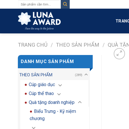
Tìm
Skip
kiếm:
to
content
TRANG
TRANG CHỦ
/
THEO SẢN PHẨM
/
QUÀ TẶ
DANH MỤC SẢN PHẨM
THEO SẢN PHẨM
(289)
Cúp giáo dục
Cúp thể thao
Quà tặng doanh nghiệp
Biểu Trưng - Kỷ niệm
chương