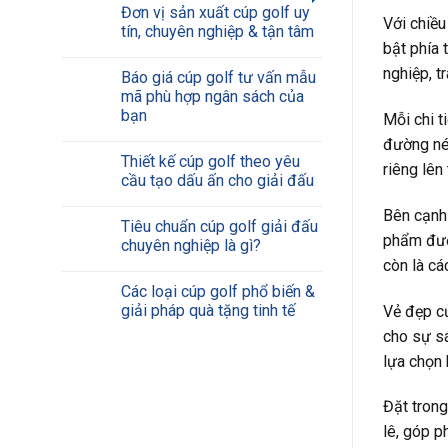
Đơn vị sản xuất cúp golf uy
Với chiều
tín, chuyên nghiệp & tận tâm
bật phía 
nghiệp, t
Báo giá cúp golf tư vấn mẫu
mã phù hợp ngân sách của
bạn
Mỗi chi t
đường nét
Thiết kế cúp golf theo yêu
riêng lên
cầu tạo dấu ấn cho giải đấu
Bên cạnh
Tiêu chuẩn cúp golf giải đấu
phẩm được
chuyên nghiệp là gì?
còn là cá
Các loại cúp golf phổ biến &
giải pháp quà tặng tinh tế
Vẻ đẹp củ
cho sự sá
lựa chọn 
Đặt trong
lê, góp p