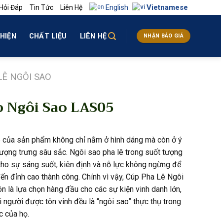
English
Vietnamese
Hỏi Đáp
Tin Tức
Liên Hệ
HIỆN
CHẤT LIỆU
LIÊN HỆ
NHẬN BÁO GIÁ
LÊ NGÔI SAO
 Ngôi Sao LAS05
 của sản phẩm không chỉ nằm ở hình dáng mà còn ở ý
tượng trưng sâu sắc. Ngôi sao pha lê trong suốt tượng
cho sự sáng suốt, kiên định và nỗ lực không ngừng để
ến đỉnh cao thành công. Chính vì vậy, Cúp Pha Lê Ngôi
ôn là lựa chọn hàng đầu cho các sự kiện vinh danh lớn,
 người được tôn vinh đều là “ngôi sao” thực thụ trong
c của họ.