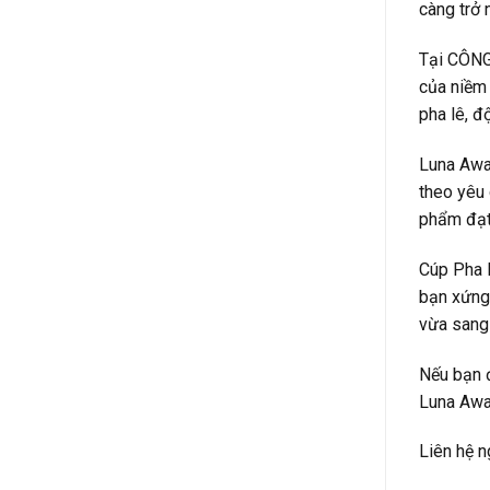
càng trở 
Tại CÔNG 
của niềm 
pha lê, đ
Luna Awar
theo yêu 
phẩm đạt 
Cúp Pha L
bạn xứng 
vừa sang 
Nếu bạn đ
Luna Awar
Liên hệ n