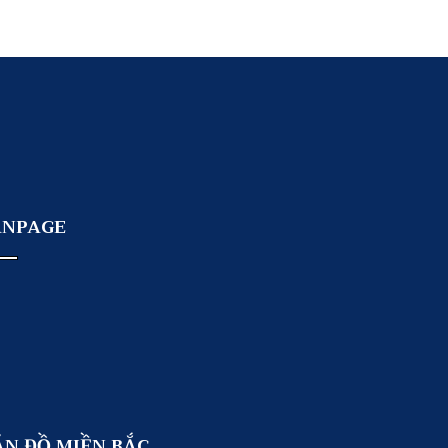
ANPAGE
ẢN ĐỒ MIỀN BẮC