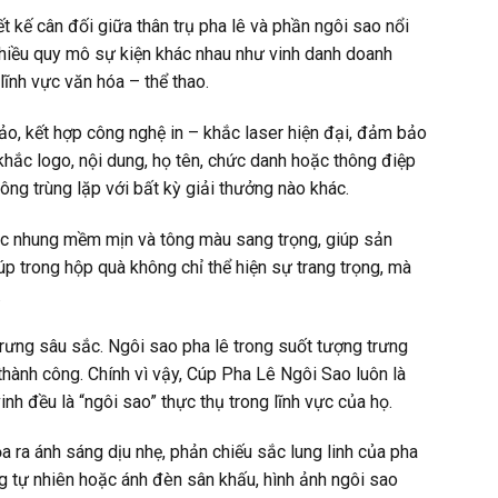
 kế cân đối giữa thân trụ pha lê và phần ngôi sao nổi
 nhiều quy mô sự kiện khác nhau như vinh danh doanh
 lĩnh vực văn hóa – thể thao.
xảo, kết hợp công nghệ in – khắc laser hiện đại, đảm bảo
khắc logo, nội dung, họ tên, chức danh hoặc thông điệp
ông trùng lặp với bất kỳ giải thưởng nào khác.
c nhung mềm mịn và tông màu sang trọng, giúp sản
úp trong hộp quà không chỉ thể hiện sự trang trọng, mà
.
ưng sâu sắc. Ngôi sao pha lê trong suốt tượng trưng
hành công. Chính vì vậy, Cúp Pha Lê Ngôi Sao luôn là
nh đều là “ngôi sao” thực thụ trong lĩnh vực của họ.
a ra ánh sáng dịu nhẹ, phản chiếu sắc lung linh của pha
g tự nhiên hoặc ánh đèn sân khấu, hình ảnh ngôi sao