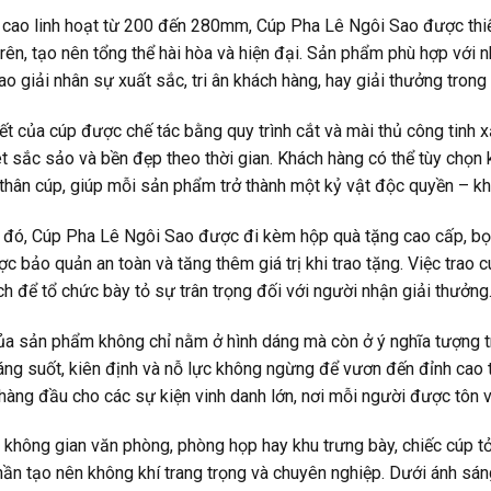
 cao linh hoạt từ 200 đến 280mm, Cúp Pha Lê Ngôi Sao được thiết
trên, tạo nên tổng thể hài hòa và hiện đại. Sản phẩm phù hợp với
rao giải nhân sự xuất sắc, tri ân khách hàng, hay giải thưởng trong
iết của cúp được chế tác bằng quy trình cắt và mài thủ công tinh 
 sắc sảo và bền đẹp theo thời gian. Khách hàng có thể tùy chọn 
 thân cúp, giúp mỗi sản phẩm trở thành một kỷ vật độc quyền – kh
 đó, Cúp Pha Lê Ngôi Sao được đi kèm hộp quà tặng cao cấp, bọ
 bảo quản an toàn và tăng thêm giá trị khi trao tặng. Việc trao c
ch để tổ chức bày tỏ sự trân trọng đối với người nhận giải thưởng
a sản phẩm không chỉ nằm ở hình dáng mà còn ở ý nghĩa tượng tr
ng suốt, kiên định và nỗ lực không ngừng để vươn đến đỉnh cao t
hàng đầu cho các sự kiện vinh danh lớn, nơi mỗi người được tôn vi
 không gian văn phòng, phòng họp hay khu trưng bày, chiếc cúp tỏ
hần tạo nên không khí trang trọng và chuyên nghiệp. Dưới ánh sán