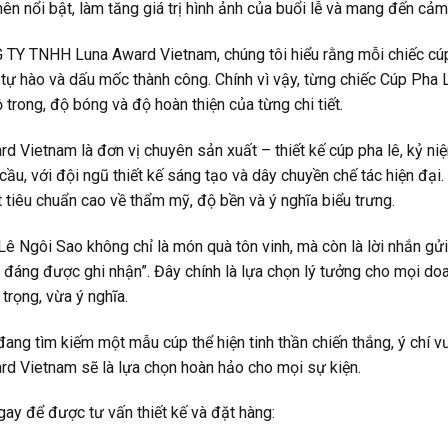
nên nổi bật, làm tăng giá trị hình ảnh của buổi lễ và mang đến cả
TY TNHH Luna Award Vietnam, chúng tôi hiểu rằng mỗi chiếc cúp 
tự hào và dấu mốc thành công. Chính vì vậy, từng chiếc Cúp Pha
ộ trong, độ bóng và độ hoàn thiện của từng chi tiết.
d Vietnam là đơn vị chuyên sản xuất – thiết kế cúp pha lê, kỷ n
cầu, với đội ngũ thiết kế sáng tạo và dây chuyền chế tác hiện đ
tiêu chuẩn cao về thẩm mỹ, độ bền và ý nghĩa biểu trưng.
ê Ngôi Sao không chỉ là món quà tôn vinh, mà còn là lời nhắn gửi 
đáng được ghi nhận”. Đây chính là lựa chọn lý tưởng cho mọi doa
trọng, vừa ý nghĩa.
ang tìm kiếm một mẫu cúp thể hiện tinh thần chiến thắng, ý chí v
d Vietnam sẽ là lựa chọn hoàn hảo cho mọi sự kiện.
gay để được tư vấn thiết kế và đặt hàng: