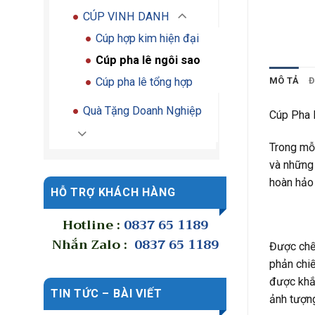
CÚP VINH DANH
Cúp hợp kim hiện đại
Cúp pha lê ngôi sao
Cúp pha lê tổng hợp
MÔ TẢ
Đ
Quà Tặng Doanh Nghiệp
Cúp Pha 
Trong mỗi
và những 
hoàn hảo 
HỖ TRỢ KHÁCH HÀNG
Hotline :
0837 65 1189
Nhắn Zalo :
0837 65 1189
Được chế 
phản chiế
được khắc
TIN TỨC – BÀI VIẾT
ảnh tượng