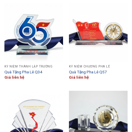
KỶ NIỆM THÀNH LẬP TRƯỜNG
KỶ NIỆM CHƯƠNG PHA LÊ
Quà Tặng Pha Lê Q34
Quà Tặng Pha Lê Q57
Giá liên hệ
Giá liên hệ