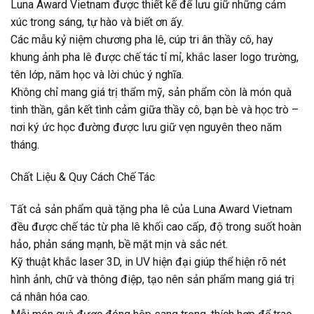
Luna Award Vietnam được thiết kế để lưu giữ những cảm
xúc trong sáng, tự hào và biết ơn ấy.
Các mẫu kỷ niệm chương pha lê, cúp tri ân thầy cô, hay
khung ảnh pha lê được chế tác tỉ mỉ, khắc laser logo trường,
tên lớp, năm học và lời chúc ý nghĩa.
Không chỉ mang giá trị thẩm mỹ, sản phẩm còn là món quà
tinh thần, gắn kết tình cảm giữa thầy cô, bạn bè và học trò –
nơi ký ức học đường được lưu giữ vẹn nguyên theo năm
tháng.
Chất Liệu & Quy Cách Chế Tác
Tất cả sản phẩm quà tặng pha lê của Luna Award Vietnam
đều được chế tác từ pha lê khối cao cấp, độ trong suốt hoàn
hảo, phản sáng mạnh, bề mặt mịn và sắc nét.
Kỹ thuật khắc laser 3D, in UV hiện đại giúp thể hiện rõ nét
hình ảnh, chữ và thông điệp, tạo nên sản phẩm mang giá trị
cá nhân hóa cao.