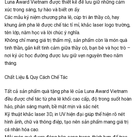
Luna Award Vietnam được thiết kế để lưu giữ những cảm
xúc trong sáng, tự hào và biết ơn ấy.
Các mẫu kỷ niệm chương pha lê, cúp tri ân thầy cô, hay
khung ảnh pha lê được chế tác tỉ mỉ, khắc laser logo trường,
tên lớp, năm học và lời chúc ý nghĩa.
Không chỉ mang giá trị thẩm mỹ, sản phẩm còn là món quà
tinh thần, gắn kết tình cảm giữa thầy cô, bạn bè và học trò –
nơi ký ức học đường được lưu giữ vẹn nguyên theo năm
tháng.
Chất Liệu & Quy Cách Chế Tác
Tất cả sản phẩm quà tặng pha lê của Luna Award Vietnam
đều được chế tác từ pha lê khối cao cấp, độ trong suốt hoàn
hảo, phản sáng mạnh, bề mặt mịn và sắc nét.
Kỹ thuật khắc laser 3D, in UV hiện đại giúp thể hiện rõ nét
hình ảnh, chữ và thông điệp, tạo nên sản phẩm mang giá trị
cá nhân hóa cao.