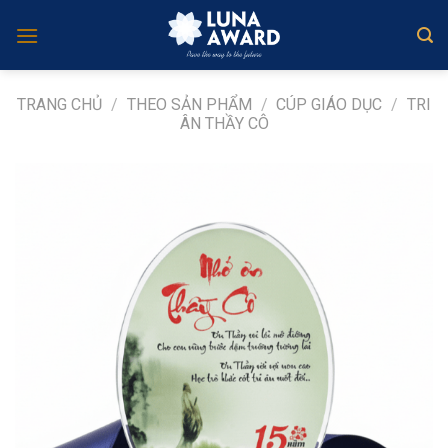
Skip
to
content
TRANG CHỦ
/
THEO SẢN PHẨM
/
CÚP GIÁO DỤC
/
TRI
ÂN THẦY CÔ