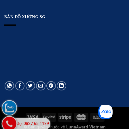
BẢN ĐỒ XƯỞNG SG
Gọi 0837 65 1189
© Bản quyền thuộc về
LunaAward Vietnam