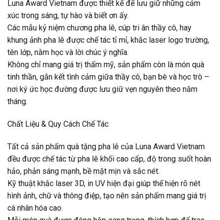
Luna Award Vietnam được thiết kế để lưu giữ những cảm
xúc trong sáng, tự hào và biết ơn ấy.
Các mẫu kỷ niệm chương pha lê, cúp tri ân thầy cô, hay
khung ảnh pha lê được chế tác tỉ mỉ, khắc laser logo trường,
tên lớp, năm học và lời chúc ý nghĩa.
Không chỉ mang giá trị thẩm mỹ, sản phẩm còn là món quà
tinh thần, gắn kết tình cảm giữa thầy cô, bạn bè và học trò –
nơi ký ức học đường được lưu giữ vẹn nguyên theo năm
tháng.
Chất Liệu & Quy Cách Chế Tác
Tất cả sản phẩm quà tặng pha lê của Luna Award Vietnam
đều được chế tác từ pha lê khối cao cấp, độ trong suốt hoàn
hảo, phản sáng mạnh, bề mặt mịn và sắc nét.
Kỹ thuật khắc laser 3D, in UV hiện đại giúp thể hiện rõ nét
hình ảnh, chữ và thông điệp, tạo nên sản phẩm mang giá trị
cá nhân hóa cao.