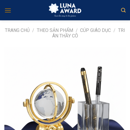
Skip
to
content
TRANG CHỦ
/
THEO SẢN PHẨM
/
CÚP GIÁO DỤC
/
TRI
ÂN THẦY CÔ