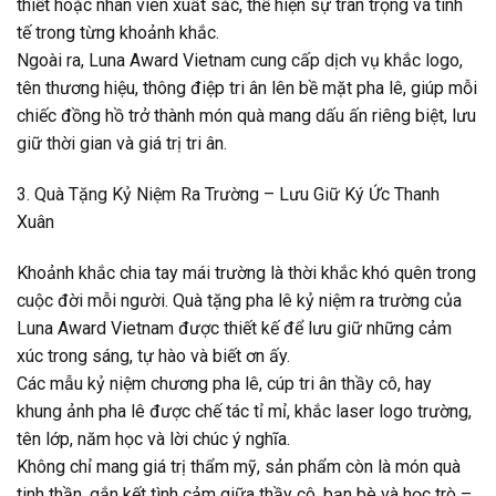
thiết hoặc nhân viên xuất sắc, thể hiện sự trân trọng và tinh
tế trong từng khoảnh khắc.
Ngoài ra, Luna Award Vietnam cung cấp dịch vụ khắc logo,
tên thương hiệu, thông điệp tri ân lên bề mặt pha lê, giúp mỗi
chiếc đồng hồ trở thành món quà mang dấu ấn riêng biệt, lưu
giữ thời gian và giá trị tri ân.
3. Quà Tặng Kỷ Niệm Ra Trường – Lưu Giữ Ký Ức Thanh
Xuân
Khoảnh khắc chia tay mái trường là thời khắc khó quên trong
cuộc đời mỗi người. Quà tặng pha lê kỷ niệm ra trường của
Luna Award Vietnam được thiết kế để lưu giữ những cảm
xúc trong sáng, tự hào và biết ơn ấy.
Các mẫu kỷ niệm chương pha lê, cúp tri ân thầy cô, hay
khung ảnh pha lê được chế tác tỉ mỉ, khắc laser logo trường,
tên lớp, năm học và lời chúc ý nghĩa.
Không chỉ mang giá trị thẩm mỹ, sản phẩm còn là món quà
tinh thần, gắn kết tình cảm giữa thầy cô, bạn bè và học trò –