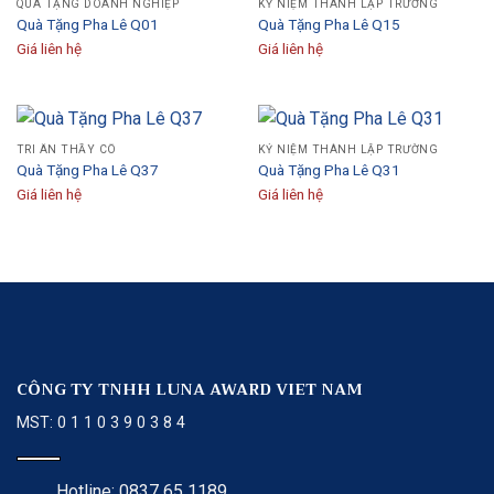
QUÀ TẶNG DOANH NGHIỆP
KỶ NIỆM THÀNH LẬP TRƯỜNG
Quà Tặng Pha Lê Q01
Quà Tặng Pha Lê Q15
Giá liên hệ
Giá liên hệ
TRI ÂN THẦY CÔ
KỶ NIỆM THÀNH LẬP TRƯỜNG
Quà Tặng Pha Lê Q37
Quà Tặng Pha Lê Q31
Giá liên hệ
Giá liên hệ
CÔNG TY TNHH LUNA AWARD VIET NAM
MST: 0 1 1 0 3 9 0 3 8 4
Hotline: 0837 65 1189