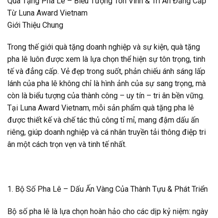
Quà Tặng Pha Lê – Biểu Tượng Tôn Vinh & Tri Ân Đẳng Cấp
Từ Luna Award Vietnam
Giới Thiệu Chung
Trong thế giới quà tặng doanh nghiệp và sự kiện, quà tặng
pha lê luôn được xem là lựa chọn thể hiện sự tôn trọng, tinh
tế và đẳng cấp. Vẻ đẹp trong suốt, phản chiếu ánh sáng lấp
lánh của pha lê không chỉ là hình ảnh của sự sang trọng, mà
còn là biểu tượng của thành công – uy tín – tri ân bền vững.
Tại Luna Award Vietnam, mỗi sản phẩm quà tặng pha lê
được thiết kế và chế tác thủ công tỉ mỉ, mang đậm dấu ấn
riêng, giúp doanh nghiệp và cá nhân truyền tải thông điệp tri
ân một cách trọn vẹn và tinh tế nhất.
1. Bộ Số Pha Lê – Dấu Ấn Vàng Của Thành Tựu & Phát Triển
Bộ số pha lê là lựa chọn hoàn hảo cho các dịp kỷ niệm: ngày