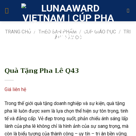
Skip
to
content
TRANG CHỦ
/
THEO SẢN PHẨM
/
CÚP GIÁO DỤC
/
TRI
ÂN THẦY CÔ
Quà Tặng Pha Lê Q43
Giá liên hệ
Trong thế giới quà tặng doanh nghiệp và sự kiện, quà tặng
pha lê luôn được xem là lựa chọn thể hiện sự tôn trọng, tinh
tế và đẳng cấp. Vẻ đẹp trong suốt, phản chiếu ánh sáng lấp
lánh của pha lê không chỉ là hình ảnh của sự sang trọng, mà
còn là biểu tượng của thành công – uy tín – tri ân bền vững.