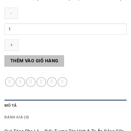
Quà
Tặng
Pha
Lê
Q43
số
THÊM VÀO GIỎ HÀNG
lượng
MÔ TẢ
ĐÁNH GIÁ (0)