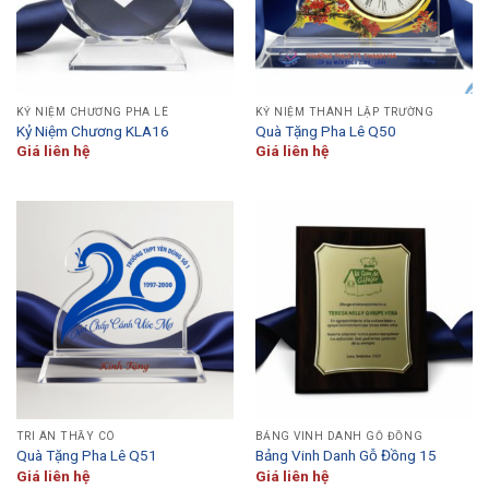
KỶ NIỆM CHƯƠNG PHA LÊ
KỶ NIỆM THÀNH LẬP TRƯỜNG
Kỷ Niệm Chương KLA16
Quà Tặng Pha Lê Q50
Giá liên hệ
Giá liên hệ
TRI ÂN THẦY CÔ
BẢNG VINH DANH GỖ ĐỒNG
Quà Tặng Pha Lê Q51
Bảng Vinh Danh Gỗ Đồng 15
Giá liên hệ
Giá liên hệ