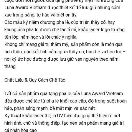
cuộc đời mỗi người. Quà tặng pha lê kỷ niệm ra trường của
Luna Award Vietnam được thiết kế để lưu giữ những cảm
xúc trong sáng, tự hào và biết ơn ấy.
Các mẫu kỷ niệm chương pha lê, cúp tri ân thầy cô, hay
khung ảnh pha lê được chế tác tỉ mỉ, khắc laser logo trường,
tên lớp, năm học và lời chúc ý nghĩa.
Không chỉ mang giá trị thẩm mỹ, sản phẩm còn là món quà
tinh thần, gắn kết tình cảm giữa thầy cô, bạn bè và học trò –
nơi ký ức học đường được lưu giữ vẹn nguyên theo năm
tháng.
Chất Liệu & Quy Cách Chế Tác
Tất cả sản phẩm quà tặng pha lê của Luna Award Vietnam
đều được chế tác từ pha lê khối cao cấp, độ trong suốt hoàn
hảo, phản sáng mạnh, bề mặt mịn và sắc nét.
Kỹ thuật khắc laser 3D, in UV hiện đại giúp thể hiện rõ nét
hình ảnh, chữ và thông điệp, tạo nên sản phẩm mang giá trị
cá nhân hóa cao.