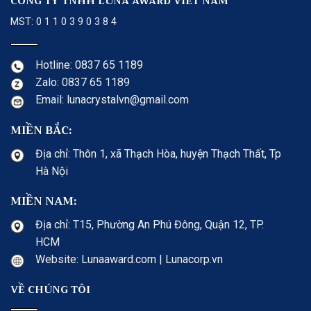
CÔNG TY TNHH LUNA AWARD VIET NAM
MST: 0 1 1 0 3 9 0 3 8 4
Hotline: 0837 65 1189
Zalo: 0837 65 1189
Email: lunacrystalvn@gmail.com
MIỀN BẮC:
Địa chỉ: Thôn 1, xã Thạch Hòa, huyện Thạch Thất, Tp
Hà Nội
MIỀN NAM:
Địa chỉ: T15, Phường An Phú Đông, Quận 12, TP.
HCM
Website: Lunaaward.com | Lunacorp.vn
VỀ CHÚNG TÔI