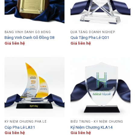
BẢNG VINH DANH GỖ ĐỒNG
QUÀ TẶNG DOANH NGHIỆP
Bảng Vinh Danh Gỗ Đồng 08
Quà Tặng Pha Lê Q01
Giá liên hệ
Giá liên hệ
KỶ NIỆM CHƯƠNG PHA LÊ
BIỂU TRƯNG - KỶ NIỆM CHƯƠNG
Cúp Pha Lê LA31
Kỷ Niệm Chương KLA14
Giá liên hệ
Giá liên hệ