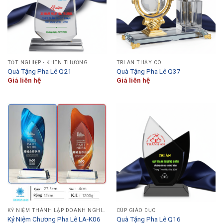
TỐT NGHIỆP - KHEN THƯỞNG
TRI ÂN THẦY CÔ
Quà Tặng Pha Lê Q21
Quà Tặng Pha Lê Q37
Giá liên hệ
Giá liên hệ
KỶ NIỆM THÀNH LẬP DOANH NGHIỆP
CÚP GIÁO DỤC
Kỷ Niệm Chương Pha Lê LA-K06
Quà Tặng Pha Lê Q16