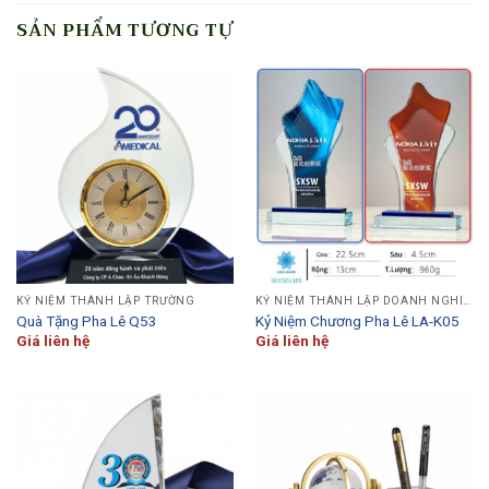
SẢN PHẨM TƯƠNG TỰ
KỶ NIỆM THÀNH LẬP TRƯỜNG
KỶ NIỆM THÀNH LẬP DOANH NGHIỆP
Quà Tặng Pha Lê Q53
Kỷ Niệm Chương Pha Lê LA-K05
Giá liên hệ
Giá liên hệ