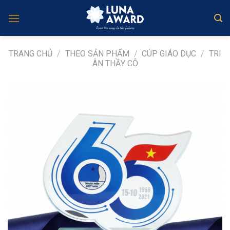
Skip
to
content
TRANG CHỦ
/
THEO SẢN PHẨM
/
CÚP GIÁO DỤC
/
TRI
ÂN THẦY CÔ