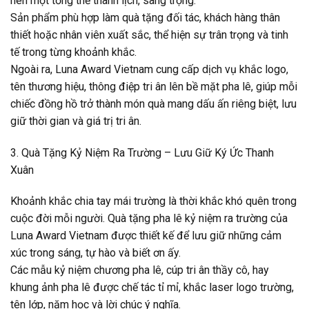
nên một tổng thể thanh lịch, sang trọng.
Sản phẩm phù hợp làm quà tặng đối tác, khách hàng thân
thiết hoặc nhân viên xuất sắc, thể hiện sự trân trọng và tinh
tế trong từng khoảnh khắc.
Ngoài ra, Luna Award Vietnam cung cấp dịch vụ khắc logo,
tên thương hiệu, thông điệp tri ân lên bề mặt pha lê, giúp mỗi
chiếc đồng hồ trở thành món quà mang dấu ấn riêng biệt, lưu
giữ thời gian và giá trị tri ân.
3. Quà Tặng Kỷ Niệm Ra Trường – Lưu Giữ Ký Ức Thanh
Xuân
Khoảnh khắc chia tay mái trường là thời khắc khó quên trong
cuộc đời mỗi người. Quà tặng pha lê kỷ niệm ra trường của
Luna Award Vietnam được thiết kế để lưu giữ những cảm
xúc trong sáng, tự hào và biết ơn ấy.
Các mẫu kỷ niệm chương pha lê, cúp tri ân thầy cô, hay
khung ảnh pha lê được chế tác tỉ mỉ, khắc laser logo trường,
tên lớp, năm học và lời chúc ý nghĩa.