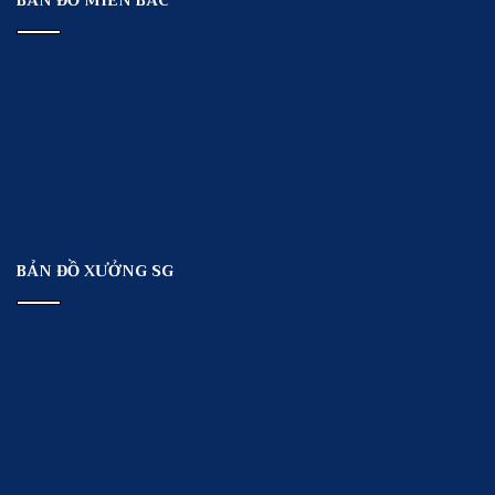
BẢN ĐỒ MIỀN BẮC
BẢN ĐỒ XƯỞNG SG