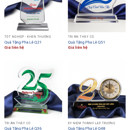
TỐT NGHIỆP - KHEN THƯỞNG
TRI ÂN THẦY CÔ
Quà Tặng Pha Lê Q21
Quà Tặng Pha Lê Q51
Giá liên hệ
Giá liên hệ
TRI ÂN THẦY CÔ
KỶ NIỆM THÀNH LẬP TRƯỜNG
Quà Tặng Pha Lê Q36
Quà Tặng Pha Lê Q48