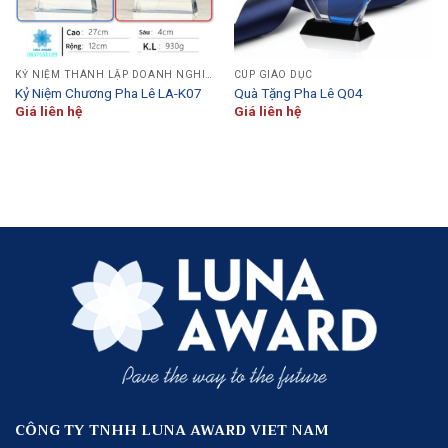
KỶ NIỆM THÀNH LẬP DOANH NGHIỆP
CÚP GIÁO DỤC
Kỷ Niệm Chương Pha Lê LA-K07
Quà Tặng Pha Lê Q04
Giá liên hệ
Giá liên hệ
CÔNG TY TNHH LUNA AWARD VIET NAM