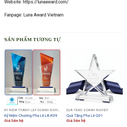
Website: https://lunaaward.com/
Fanpage: Luna Award Vietnam
SẢN PHẨM TƯƠNG TỰ
KỶ NIỆM THÀNH LẬP DOANH NGHIỆP
QUÀ TẶNG DOANH NGHIỆP
Kỷ Niệm Chương Pha Lê LA-K09
Quà Tặng Pha Lê Q01
Giá liên hệ
Giá liên hệ