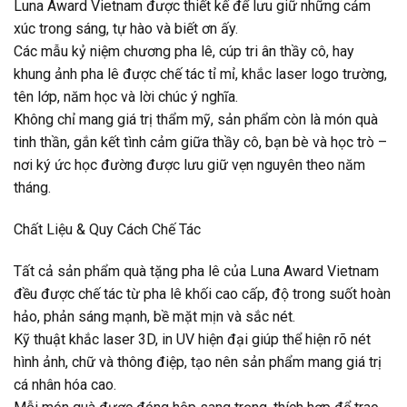
Luna Award Vietnam được thiết kế để lưu giữ những cảm
xúc trong sáng, tự hào và biết ơn ấy.
Các mẫu kỷ niệm chương pha lê, cúp tri ân thầy cô, hay
khung ảnh pha lê được chế tác tỉ mỉ, khắc laser logo trường,
tên lớp, năm học và lời chúc ý nghĩa.
Không chỉ mang giá trị thẩm mỹ, sản phẩm còn là món quà
tinh thần, gắn kết tình cảm giữa thầy cô, bạn bè và học trò –
nơi ký ức học đường được lưu giữ vẹn nguyên theo năm
tháng.
Chất Liệu & Quy Cách Chế Tác
Tất cả sản phẩm quà tặng pha lê của Luna Award Vietnam
đều được chế tác từ pha lê khối cao cấp, độ trong suốt hoàn
hảo, phản sáng mạnh, bề mặt mịn và sắc nét.
Kỹ thuật khắc laser 3D, in UV hiện đại giúp thể hiện rõ nét
hình ảnh, chữ và thông điệp, tạo nên sản phẩm mang giá trị
cá nhân hóa cao.