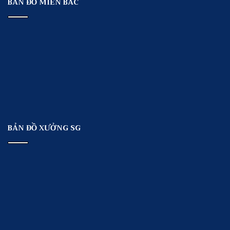
BẢN ĐỒ MIỀN BẮC
BẢN ĐỒ XƯỞNG SG