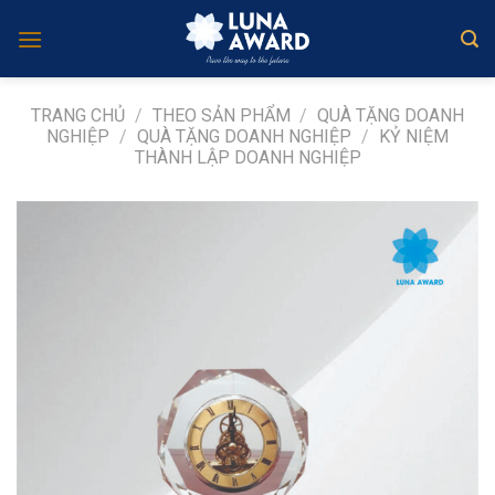
Skip
to
content
TRANG CHỦ
/
THEO SẢN PHẨM
/
QUÀ TẶNG DOANH
NGHIỆP
/
QUÀ TẶNG DOANH NGHIỆP
/
KỶ NIỆM
THÀNH LẬP DOANH NGHIỆP