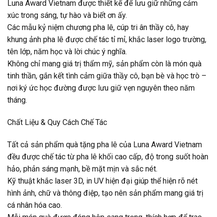
Luna Award Vietnam được thiết kế để lưu giữ những cảm
xúc trong sáng, tự hào và biết ơn ấy.
Các mẫu kỷ niệm chương pha lê, cúp tri ân thầy cô, hay
khung ảnh pha lê được chế tác tỉ mỉ, khắc laser logo trường,
tên lớp, năm học và lời chúc ý nghĩa.
Không chỉ mang giá trị thẩm mỹ, sản phẩm còn là món quà
tinh thần, gắn kết tình cảm giữa thầy cô, bạn bè và học trò –
nơi ký ức học đường được lưu giữ vẹn nguyên theo năm
tháng.
Chất Liệu & Quy Cách Chế Tác
Tất cả sản phẩm quà tặng pha lê của Luna Award Vietnam
đều được chế tác từ pha lê khối cao cấp, độ trong suốt hoàn
hảo, phản sáng mạnh, bề mặt mịn và sắc nét.
Kỹ thuật khắc laser 3D, in UV hiện đại giúp thể hiện rõ nét
hình ảnh, chữ và thông điệp, tạo nên sản phẩm mang giá trị
cá nhân hóa cao.