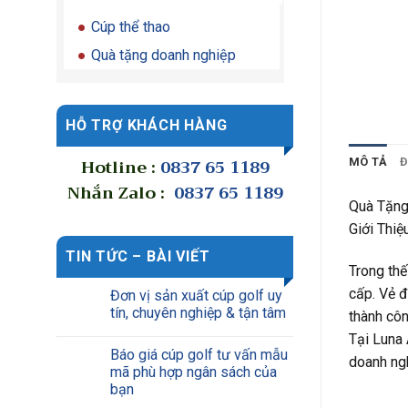
Cúp thể thao
Quà tặng doanh nghiệp
HỖ TRỢ KHÁCH HÀNG
Hotline :
0837 65 1189
MÔ TẢ
Đ
Nhắn Zalo :
0837 65 1189
Quà Tặng
Giới Thiệ
TIN TỨC – BÀI VIẾT
Trong thế
cấp. Vẻ đ
Đơn vị sản xuất cúp golf uy
tín, chuyên nghiệp & tận tâm
thành côn
Tại Luna 
Báo giá cúp golf tư vấn mẫu
doanh ngh
mã phù hợp ngân sách của
bạn