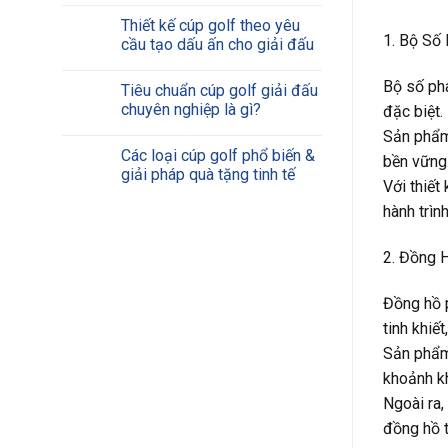
Thiết kế cúp golf theo yêu
1. Bộ Số
cầu tạo dấu ấn cho giải đấu
Bộ số pha
Tiêu chuẩn cúp golf giải đấu
chuyên nghiệp là gì?
đặc biệt.
Sản phẩm 
Các loại cúp golf phổ biến &
bền vững.
giải pháp quà tặng tinh tế
Với thiết
hành trình
2. Đồng 
Đồng hồ p
tinh khiế
Sản phẩm 
khoảnh k
Ngoài ra,
đồng hồ t