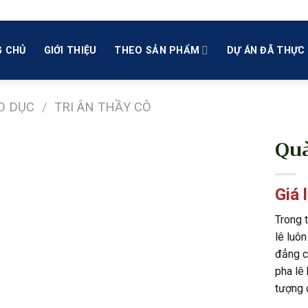
 CHỦ
GIỚI THIỆU
THEO SẢN PHẨM
DỰ ÁN ĐÃ THỰC 
O DỤC
/
TRI ÂN THẦY CÔ
Quà
Giá 
Trong 
lê luôn
đẳng c
pha lê 
tượng c