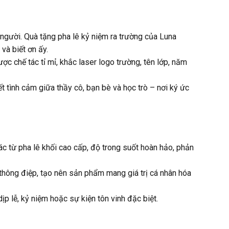
 người. Quà tặng pha lê kỷ niệm ra trường của Luna
và biết ơn ấy.
ợc chế tác tỉ mỉ, khắc laser logo trường, tên lớp, năm
t tình cảm giữa thầy cô, bạn bè và học trò – nơi ký ức
 từ pha lê khối cao cấp, độ trong suốt hoàn hảo, phản
à thông điệp, tạo nên sản phẩm mang giá trị cá nhân hóa
p lễ, kỷ niệm hoặc sự kiện tôn vinh đặc biệt.