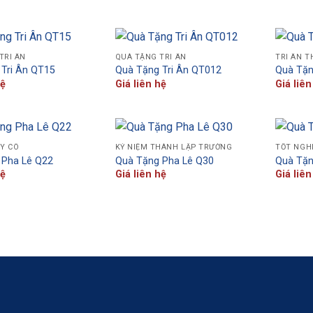
TRI ÂN
QUÀ TẶNG TRI ÂN
TRI ÂN T
Tri Ân QT15
Quà Tặng Tri Ân QT012
Quà Tặn
hệ
Giá liên hệ
Giá liên
ẦY CÔ
KỶ NIỆM THÀNH LẬP TRƯỜNG
TỐT NGH
 Pha Lê Q22
Quà Tặng Pha Lê Q30
Quà Tặn
hệ
Giá liên hệ
Giá liên