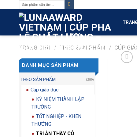
Tìm
Skip
kiếm:
to
content
TRANG
TRANG CHỦ
/
THEO SẢN PHẨM
/
CÚP GIÁ
DANH MỤC SẢN PHẨM
THEO SẢN PHẨM
(289)
Cúp giáo dục
KỶ NIỆM THÀNH LẬP
TRƯỜNG
TỐT NGHIỆP - KHEN
THƯỞNG
TRI ÂN THẦY CÔ