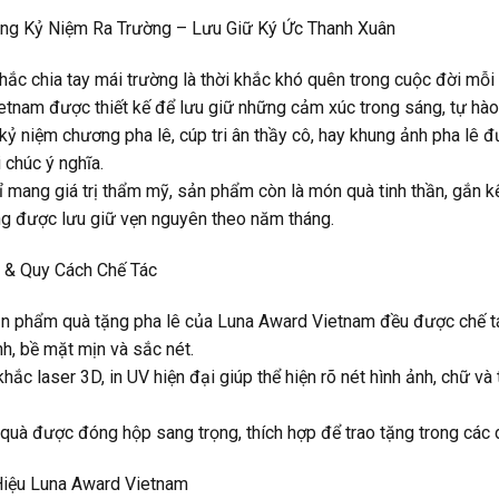
ặng Kỷ Niệm Ra Trường – Lưu Giữ Ký Ức Thanh Xuân
ắc chia tay mái trường là thời khắc khó quên trong cuộc đời mỗi
tnam được thiết kế để lưu giữ những cảm xúc trong sáng, tự hào 
ỷ niệm chương pha lê, cúp tri ân thầy cô, hay khung ảnh pha lê đư
i chúc ý nghĩa.
 mang giá trị thẩm mỹ, sản phẩm còn là món quà tinh thần, gắn kế
g được lưu giữ vẹn nguyên theo năm tháng.
u & Quy Cách Chế Tác
n phẩm quà tặng pha lê của Luna Award Vietnam đều được chế tác
h, bề mặt mịn và sắc nét.
khắc laser 3D, in UV hiện đại giúp thể hiện rõ nét hình ảnh, chữ v
uà được đóng hộp sang trọng, thích hợp để trao tặng trong các dị
iệu Luna Award Vietnam