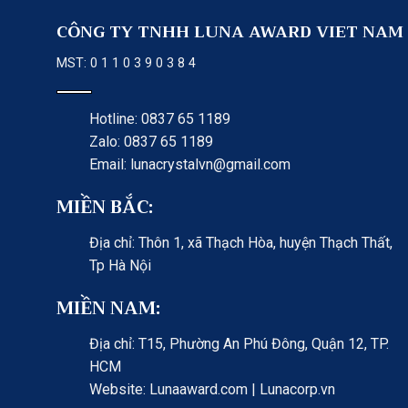
CÔNG TY TNHH LUNA AWARD VIET NAM
MST: 0 1 1 0 3 9 0 3 8 4
Hotline: 0837 65 1189
Zalo: 0837 65 1189
Email: lunacrystalvn@gmail.com
MIỀN BẮC:
Địa chỉ: Thôn 1, xã Thạch Hòa, huyện Thạch Thất,
Tp Hà Nội
MIỀN NAM:
Địa chỉ: T15, Phường An Phú Đông, Quận 12, TP.
HCM
Website: Lunaaward.com | Lunacorp.vn