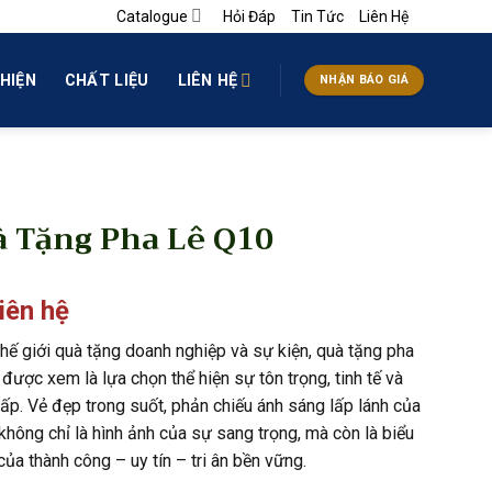
Catalogue
Hỏi Đáp
Tin Tức
Liên Hệ
HIỆN
CHẤT LIỆU
LIÊN HỆ
NHẬN BÁO GIÁ
 Tặng Pha Lê Q10
liên hệ
thế giới quà tặng doanh nghiệp và sự kiện, quà tặng pha
 được xem là lựa chọn thể hiện sự tôn trọng, tinh tế và
ấp. Vẻ đẹp trong suốt, phản chiếu ánh sáng lấp lánh của
không chỉ là hình ảnh của sự sang trọng, mà còn là biểu
ủa thành công – uy tín – tri ân bền vững.