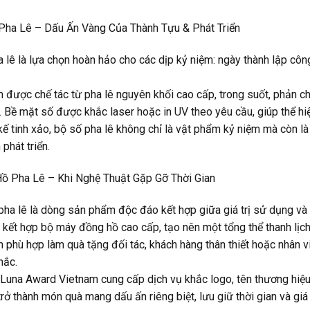
 Pha Lê – Dấu Ấn Vàng Của Thành Tựu & Phát Triển
 lê là lựa chọn hoàn hảo cho các dịp kỷ niệm: ngày thành lập côn
được chế tác từ pha lê nguyên khối cao cấp, trong suốt, phản chi
 Bề mặt số được khắc laser hoặc in UV theo yêu cầu, giúp thể hiệ
 kế tinh xảo, bộ số pha lê không chỉ là vật phẩm kỷ niệm mà còn 
 phát triển.
Hồ Pha Lê – Khi Nghệ Thuật Gặp Gỡ Thời Gian
ha lê là dòng sản phẩm độc đáo kết hợp giữa giá trị sử dụng và gi
t, kết hợp bộ máy đồng hồ cao cấp, tạo nên một tổng thể thanh lịch
phù hợp làm quà tặng đối tác, khách hàng thân thiết hoặc nhân viê
hắc.
 Luna Award Vietnam cung cấp dịch vụ khắc logo, tên thương hiệu, 
rở thành món quà mang dấu ấn riêng biệt, lưu giữ thời gian và giá tr