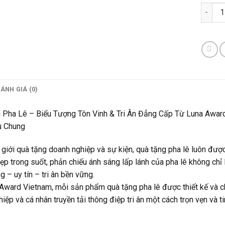
Quà Tặ
ÁNH GIÁ (0)
 Pha Lê – Biểu Tượng Tôn Vinh & Tri Ân Đẳng Cấp Từ Luna Awar
u Chung
 giới quà tặng doanh nghiệp và sự kiện, quà tặng pha lê luôn được
ẹp trong suốt, phản chiếu ánh sáng lấp lánh của pha lê không chỉ 
g – uy tín – tri ân bền vững.
Award Vietnam, mỗi sản phẩm quà tặng pha lê được thiết kế và ch
iệp và cá nhân truyền tải thông điệp tri ân một cách trọn vẹn và ti