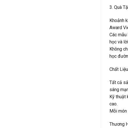
3. Quà T
Khoảnh kh
Award Vie
Các mẫu k
học và lờ
Không chỉ
học đườn
Chất Liệ
Tất cả sả
sáng mạn
Kỹ thuật 
cao.
Mỗi món q
Thương H