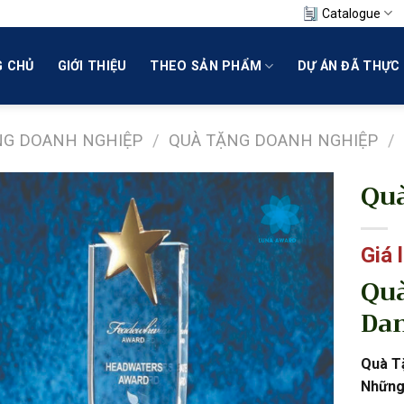
Catalogue
 CHỦ
GIỚI THIỆU
THEO SẢN PHẨM
DỰ ÁN ĐÃ THỰC 
NG DOANH NGHIỆP
/
QUÀ TẶNG DOANH NGHIỆP
/
Quà
Giá 
Quà
Dan
Quà Tặ
Những 