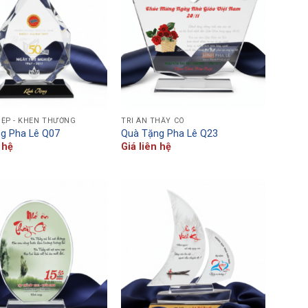
IỆP - KHEN THƯỞNG
TRI ÂN THẦY CÔ
g Pha Lê Q07
Quà Tặng Pha Lê Q23
 hệ
Giá liên hệ