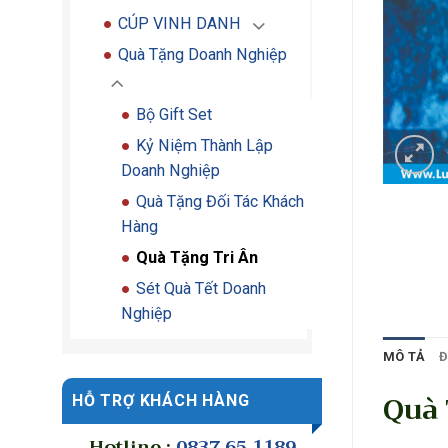
CÚP VINH DANH
Quà Tặng Doanh Nghiệp
Bộ Gift Set
Kỷ Niệm Thành Lập
Doanh Nghiệp
Quà Tặng Đối Tác Khách
Hàng
Quà Tặng Tri Ân
Sét Quà Tết Doanh
Nghiệp
MÔ TẢ
Đ
Quà 
HỖ TRỢ KHÁCH HÀNG
Hotline :
0837 65 1189