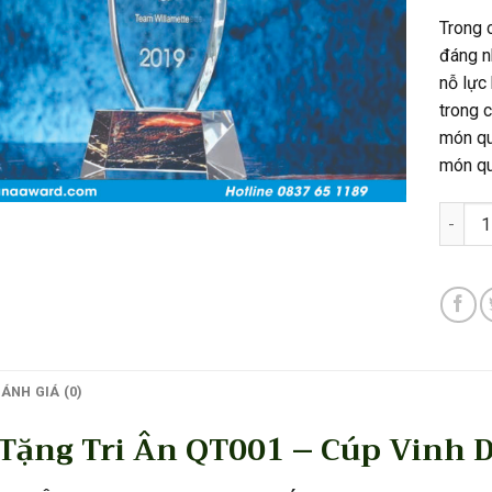
Trong 
đáng n
nỗ lực
trong 
món quà
món quà
Quà Tặ
ÁNH GIÁ (0)
Tặng Tri Ân QT001 – Cúp Vinh 