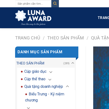
Tìm
Skip
kiếm:
to
content
TRANG
TRANG CHỦ
/
THEO SẢN PHẨM
/
QUÀ TẶ
DANH MỤC SẢN PHẨM
THEO SẢN PHẨM
(289)
Cúp giáo dục
Cúp thể thao
Quà tặng doanh nghiệp
Biểu Trưng - Kỷ niệm
chương