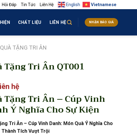
English
Vietnamese
Hỏi Đáp
Tin Tức
Liên Hệ
HIỆN
CHẤT LIỆU
LIÊN HỆ
NHẬN BÁO GIÁ
QUÀ TẶNG TRI ÂN
 Tặng Tri Ân QT001
liên hệ
 Tặng Tri Ân – Cúp Vinh
h Ý Nghĩa Cho Sự Kiện
ng Tri Ân – Cúp Vinh Danh: Món Quà Ý Nghĩa Cho
Thành Tích Vượt Trội