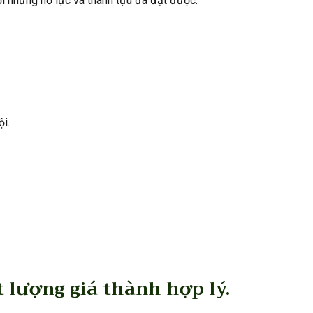
ới những nỗ lực và thành tựu đã đạt được.
i.
 lượng giá thành hợp lý.