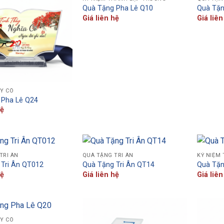
Quà Tặng Pha Lê Q10
Quà Tặn
Giá liên hệ
Giá liên
ẦY CÔ
 Pha Lê Q24
hệ
TRI ÂN
QUÀ TẶNG TRI ÂN
KỶ NIỆM
Tri Ân QT012
Quà Tặng Tri Ân QT14
Quà Tặn
hệ
Giá liên hệ
Giá liên
ẦY CÔ