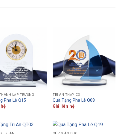
 THÀNH LẬP TRƯỜNG
TRI ÂN THẦY CÔ
g Pha Lê Q15
Quà Tặng Pha Lê Q08
 hệ
Giá liên hệ
G TRI ÂN
CÚP GIÁO DỤC