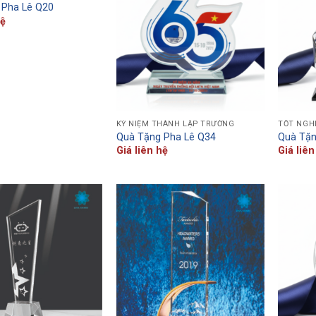
 Pha Lê Q20
hệ
KỶ NIỆM THÀNH LẬP TRƯỜNG
TỐT NGH
Quà Tặng Pha Lê Q34
Quà Tặn
Giá liên hệ
Giá liên