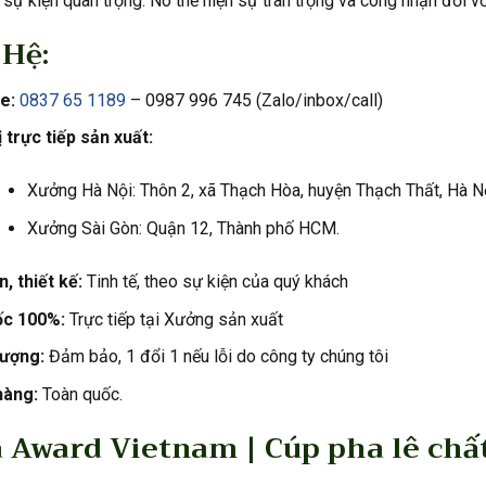
 sự kiện quan trọng. Nó thể hiện sự trân trọng và công nhận đối v
 Hệ:
e:
0837 65 1189
– 0987 996 745 (Zalo/inbox/call)
 trực tiếp sản xuất:
Xưởng Hà Nội: Thôn 2, xã Thạch Hòa, huyện Thạch Thất, Hà Nộ
Xưởng Sài Gòn: Quận 12, Thành phố HCM.
, thiết kế:
Tinh tế, theo sự kiện của quý khách
ốc 100%:
Trực tiếp tại Xưởng sản xuất
lượng:
Đảm bảo, 1 đổi 1 nếu lỗi do công ty chúng tôi
hàng:
Toàn quốc.
 Award Vietnam | Cúp pha lê chất