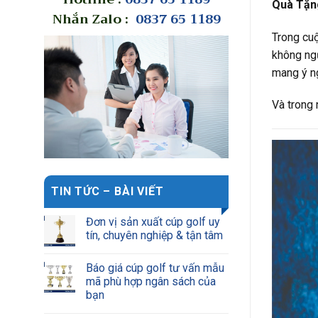
Quà Tặng
Nhắn Zalo :
0837 65 1189
Trong cu
không ngừ
mang ý ng
Và trong 
TIN TỨC – BÀI VIẾT
Đơn vị sản xuất cúp golf uy
tín, chuyên nghiệp & tận tâm
Báo giá cúp golf tư vấn mẫu
mã phù hợp ngân sách của
bạn