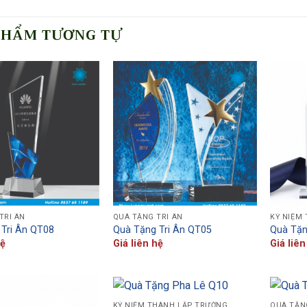
PHẨM TƯƠNG TỰ
TRI ÂN
QUÀ TẶNG TRI ÂN
KỶ NIỆM
Tri Ân QT08
Quà Tặng Tri Ân QT05
Quà Tặn
hệ
Giá liên hệ
Giá liên
KỶ NIỆM THÀNH LẬP TRƯỜNG
QUÀ TẶN