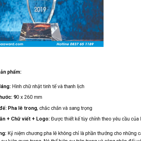
 sản phẩm:
dáng:
Hình chữ nhật tinh tế và thanh lịch
thước: 9
0 x 260 mm
đế: Pha lê trong
, chắc chắn và sang trọng
ăn +
Chữ viết +
Logo:
Được thiết kế tùy chỉnh theo yêu cầu của
ng:
Kỷ niệm chương pha lê không chỉ là phần thưởng cho những c