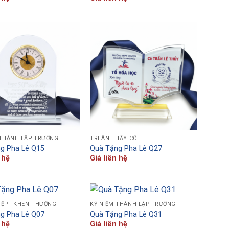
 THÀNH LẬP TRƯỜNG
TRI ÂN THẦY CÔ
g Pha Lê Q15
Quà Tặng Pha Lê Q27
 hệ
Giá liên hệ
IỆP - KHEN THƯỞNG
KỶ NIỆM THÀNH LẬP TRƯỜNG
g Pha Lê Q07
Quà Tặng Pha Lê Q31
 hệ
Giá liên hệ