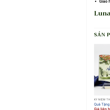
Giao 
Luna
SẢN 
KỶ NIỆM T
Quà Tặng
Giá liên 