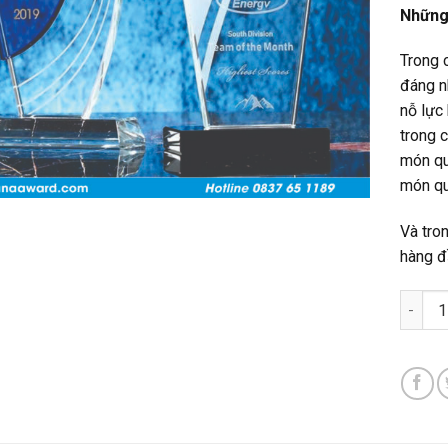
Những 
Trong 
đáng n
nỗ lực
trong 
món quà
món quà
Và tro
hàng đ
Quà Tặ