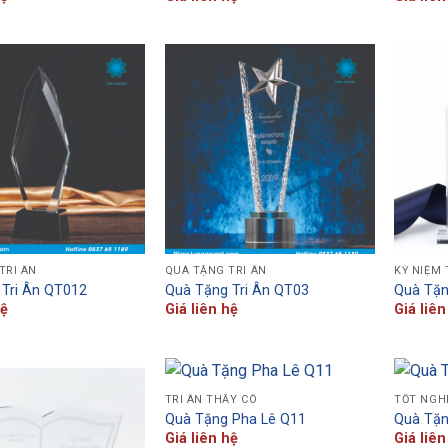
TRI ÂN
QUÀ TẶNG TRI ÂN
KỶ NIỆM
Tri Ân QT012
Quà Tặng Tri Ân QT03
Quà Tặn
hệ
Giá liên hệ
Giá liên
TRI ÂN THẦY CÔ
TỐT NGH
Quà Tặng Pha Lê Q11
Quà Tặn
Giá liên hệ
Giá liên