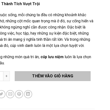
Thành Tích Vượt Trội
cuộc sống, mỗi chúng ta đều có những khoảnh khắc
hớ, những cột mốc quan trọng mà ở đó, sự cống hiến và
 không ngừng nghỉ cần được công nhận. Đặc biệt là
công việc, học tập, hay những sự kiện đặc biệt, những
 tri ân mang ý nghĩa tinh thần rất lớn. Và trong những
 đó, cúp vinh danh luôn là một lựa chọn tuyệt vời.
ng những món quà tri ân,
cúp lưu niệm
luôn là lựa chọn
ầu.
ng Tri Ân QT05 số lượng
THÊM VÀO GIỎ HÀNG