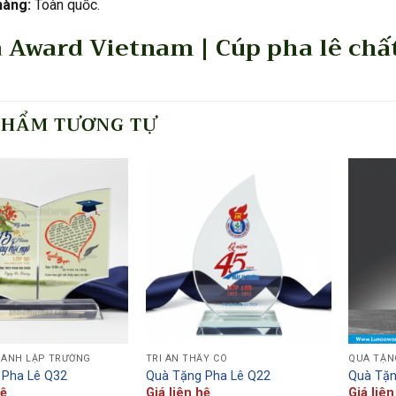
hàng:
Toàn quốc.
 Award Vietnam | Cúp pha lê chất
PHẨM TƯƠNG TỰ
HÀNH LẬP TRƯỜNG
TRI ÂN THẦY CÔ
QUÀ TẶN
 Pha Lê Q32
Quà Tặng Pha Lê Q22
Quà Tặn
hệ
Giá liên hệ
Giá liên