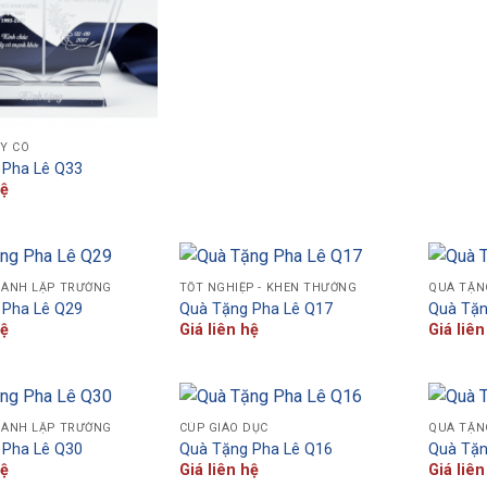
ẦY CÔ
 Pha Lê Q33
hệ
HÀNH LẬP TRƯỜNG
TỐT NGHIỆP - KHEN THƯỞNG
QUÀ TẶN
 Pha Lê Q29
Quà Tặng Pha Lê Q17
Quà Tặn
hệ
Giá liên hệ
Giá liên
HÀNH LẬP TRƯỜNG
CÚP GIÁO DỤC
QUÀ TẶN
 Pha Lê Q30
Quà Tặng Pha Lê Q16
Quà Tặn
hệ
Giá liên hệ
Giá liên