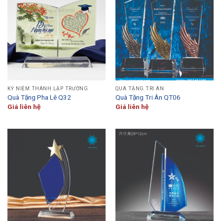
KỶ NIỆM THÀNH LẬP TRƯỜNG
QUÀ TẶNG TRI ÂN
Quà Tặng Pha Lê Q32
Quà Tặng Tri Ân QT06
Giá liên hệ
Giá liên hệ