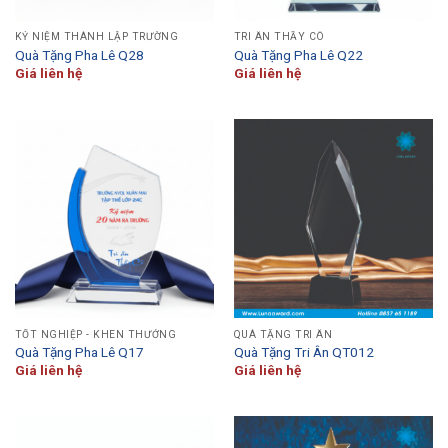
KỶ NIỆM THÀNH LẬP TRƯỜNG
TRI ÂN THẦY CÔ
Quà Tặng Pha Lê Q28
Quà Tặng Pha Lê Q22
Giá liên hệ
Giá liên hệ
TỐT NGHIỆP - KHEN THƯỞNG
QUÀ TẶNG TRI ÂN
Quà Tặng Pha Lê Q17
Quà Tặng Tri Ân QT012
Giá liên hệ
Giá liên hệ