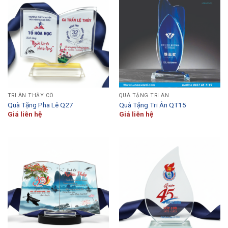
TRI ÂN THẦY CÔ
QUÀ TẶNG TRI ÂN
Quà Tặng Pha Lê Q27
Quà Tặng Tri Ân QT15
Giá liên hệ
Giá liên hệ