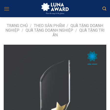
Skip
to
content
TRANG CHỦ
/
THEO SẢN PHẨM
/
QUÀ TẶNG DOANH
NGHIỆP
/
QUÀ TẶNG DOANH NGHIỆP
/
QUÀ TẶNG TRI
ÂN