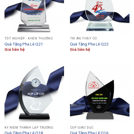
TỐT NGHIỆP - KHEN THƯỞNG
TRI ÂN THẦY CÔ
Quà Tặng Pha Lê Q21
Quà Tặng Pha Lê Q22
Giá liên hệ
Giá liên hệ
KỶ NIỆM THÀNH LẬP TRƯỜNG
CÚP GIÁO DỤC
Quà Tặng Pha Lê Q18
Quà Tặng Pha Lê Q16