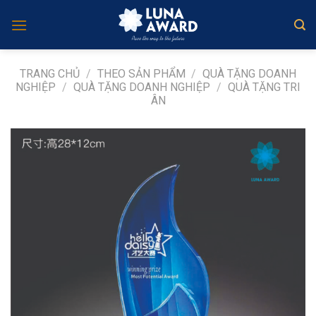
Skip
to
content
TRANG CHỦ
/
THEO SẢN PHẨM
/
QUÀ TẶNG DOANH
NGHIỆP
/
QUÀ TẶNG DOANH NGHIỆP
/
QUÀ TẶNG TRI
ÂN