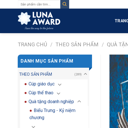
Tìm
Skip
kiếm:
to
content
TRANG
TRANG CHỦ
/
THEO SẢN PHẨM
/
QUÀ TẶ
DANH MỤC SẢN PHẨM
THEO SẢN PHẨM
(289)
Cúp giáo dục
Cúp thể thao
Quà tặng doanh nghiệp
Biểu Trưng - Kỷ niệm
chương