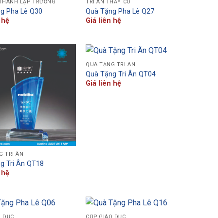
 THÀNH LẬP TRƯỜNG
TRI ÂN THẦY CÔ
g Pha Lê Q30
Quà Tặng Pha Lê Q27
 hệ
Giá liên hệ
QUÀ TẶNG TRI ÂN
Quà Tặng Tri Ân QT04
Giá liên hệ
G TRI ÂN
g Tri Ân QT18
 hệ
O DỤC
CÚP GIÁO DỤC