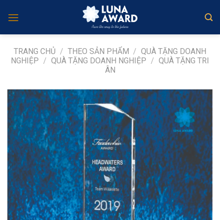
Skip
to
content
TRANG CHỦ
/
THEO SẢN PHẨM
/
QUÀ TẶNG DOANH
NGHIỆP
/
QUÀ TẶNG DOANH NGHIỆP
/
QUÀ TẶNG TRI
ÂN