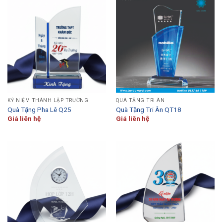
KỶ NIỆM THÀNH LẬP TRƯỜNG
QUÀ TẶNG TRI ÂN
Quà Tặng Pha Lê Q25
Quà Tặng Tri Ân QT18
Giá liên hệ
Giá liên hệ