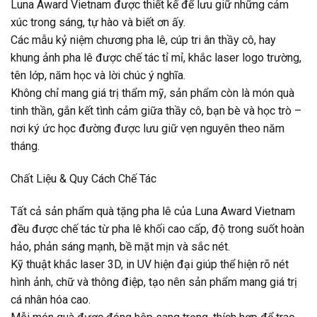
Luna Award Vietnam được thiết kế để lưu giữ những cảm
xúc trong sáng, tự hào và biết ơn ấy.
Các mẫu kỷ niệm chương pha lê, cúp tri ân thầy cô, hay
khung ảnh pha lê được chế tác tỉ mỉ, khắc laser logo trường,
tên lớp, năm học và lời chúc ý nghĩa.
Không chỉ mang giá trị thẩm mỹ, sản phẩm còn là món quà
tinh thần, gắn kết tình cảm giữa thầy cô, bạn bè và học trò –
nơi ký ức học đường được lưu giữ vẹn nguyên theo năm
tháng.
Chất Liệu & Quy Cách Chế Tác
Tất cả sản phẩm quà tặng pha lê của Luna Award Vietnam
đều được chế tác từ pha lê khối cao cấp, độ trong suốt hoàn
hảo, phản sáng mạnh, bề mặt mịn và sắc nét.
Kỹ thuật khắc laser 3D, in UV hiện đại giúp thể hiện rõ nét
hình ảnh, chữ và thông điệp, tạo nên sản phẩm mang giá trị
cá nhân hóa cao.