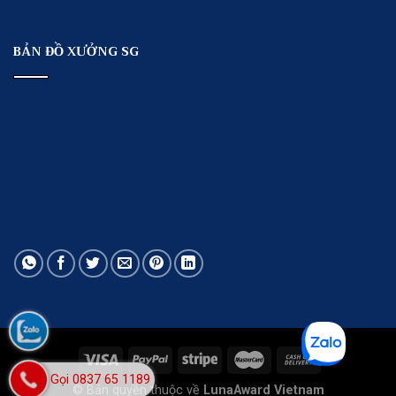
BẢN ĐỒ XƯỞNG SG
Gọi 0837 65 1189
© Bản quyền thuộc về
LunaAward Vietnam