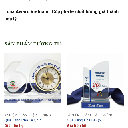
Luna Award Vietnam | Cúp pha lê chất lượng giá thành
hợp lý.
SẢN PHẨM TƯƠNG TỰ
KỶ NIỆM THÀNH LẬP TRƯỜNG
KỶ NIỆM THÀNH LẬP TRƯỜNG
Quà Tặng Pha Lê Q47
Quà Tặng Pha Lê Q25
Giá liên hệ
Giá liên hệ