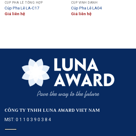
CÚP PHA LÊ TỔNG HỢP
CÚP VINH DANH
Cúp Pha Lê LA-C17
Cúp Pha Lê LA04
Giá liên hệ
Giá liên hệ
CÔNG TY TNHH LUNA AWARD VIET NAM
MST: 0 1 1 0 3 9 0 3 8 4