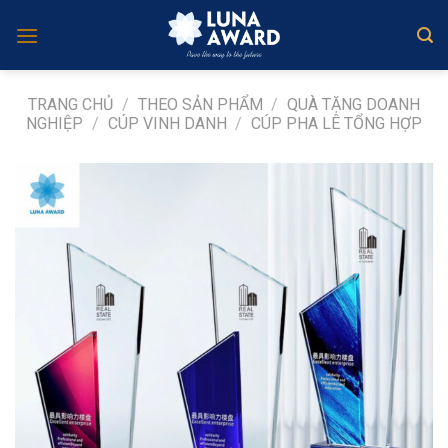
Skip
to
content
TRANG CHỦ
/
THEO SẢN PHẨM
/
QUÀ TẶNG DOANH
NGHIỆP
/
CÚP VINH DANH
/
CÚP PHA LÊ TỔNG HỢP