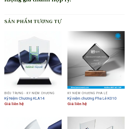
SẢN PHẨM TƯƠNG TỰ
BIỂU TRƯNG - KỶ NIỆM CHƯƠNG
KỶ NIỆM CHƯƠNG PHA LÊ
Kỷ Niệm Chương KLA14
Kỷ niệm chương Pha Lê K010
Giá liên hệ
Giá liên hệ