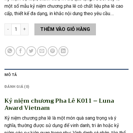
một số mẫu kỷ niệm chương pha lê có chất liệu pha lê cao
cấp, thiết kế đa dạng, in khắc nội dung theo yêu cầu….
Kỷ niệm chương Pha Lê K011 số lượng
THÊM VÀO GIỎ HÀNG
MÔ TẢ
ĐÁNH GIÁ (0)
Kỷ niệm chương Pha Lê K011 – Luna
Award Vietnam
Kỷ niệm chương pha lê là một món quà sang trọng và ý
nghĩa, thường được sử dụng để vinh danh, tri ân hoặc kỷ
niệm các sự kiện quan trọng như: Vinh danh cá nhân, tập thể,