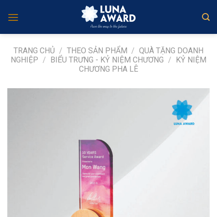
Skip
to
content
TRANG CHỦ
/
THEO SẢN PHẨM
/
QUÀ TẶNG DOANH
NGHIỆP
/
BIỂU TRƯNG - KỶ NIỆM CHƯƠNG
/
KỶ NIỆM
CHƯƠNG PHA LÊ