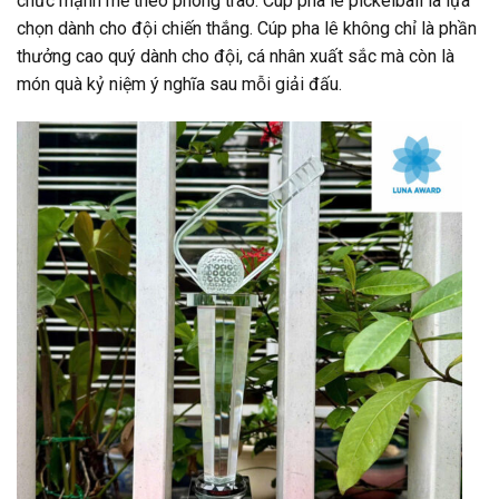
chức mạnh mẽ theo phong trào. Cúp pha lê pickelball là lựa
chọn dành cho đội chiến thắng. Cúp pha lê không chỉ là phần
thưởng cao quý dành cho đội, cá nhân xuất sắc mà còn là
món quà kỷ niệm ý nghĩa sau mỗi giải đấu.