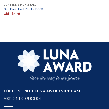
CÚP TENNIS-PICKLEBALL
Cúp Pickelball Pha Lê P003
Giá liên hệ
CÔNG TY TNHH LUNA AWARD VIET NAM
MST: 0 1 1 0 3 9 0 3 8 4