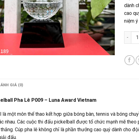
dành c
cao qu
niệm ý
Cúp Pi
ÁNH GIÁ (0)
elball Pha Lê P009 – Luna Award Vietnam
l là một môn thể thao kết hợp giữa bóng bàn, tennis và bóng chuyề
c nhau. Các cuộc thi đấu pickelball được tổ chức mạnh mẽ theo p
 thắng. Cúp pha lê không chỉ là phần thưởng cao quý dành cho độ
iải đấu.