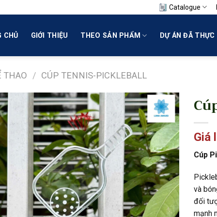
Catalogue
 CHỦ
GIỚI THIỆU
THEO SẢN PHẨM
DỰ ÁN ĐÃ THỰC 
Ể THAO
/
CÚP TENNIS-PICKLEBALL
Cúp
Giá 
Cúp Pi
Pickle
và bón
đối tư
mạnh m