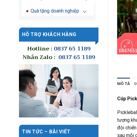
Quà tặng doanh nghiệp
HỖ TRỢ KHÁCH HÀNG
Hotline :
0837 65 1189
Nhắn Zalo :
0837 65 1189
MÔ TẢ
Đ
Cúp Pick
Picklebal
tượng khá
đội chiến
TIN TỨC – BÀI VIẾT
sau mỗi g