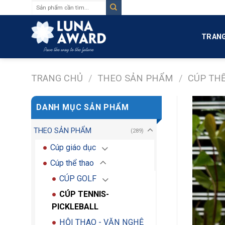
Tìm
Skip
kiếm:
to
content
TRANG
TRANG CHỦ
/
THEO SẢN PHẨM
/
CÚP TH
DANH MỤC SẢN PHẨM
THEO SẢN PHẨM
(289)
Cúp giáo dục
Cúp thể thao
CÚP GOLF
CÚP TENNIS-
PICKLEBALL
HỘI THAO - VĂN NGHỆ