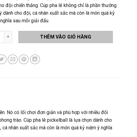
ho đội chiến thắng. Cúp pha lê không chỉ là phần thưởng
ý dành cho đội, cá nhân xuất sắc mà còn là món quà kỷ
 nghĩa sau mỗi giải đấu.
ckelball Pha Lê P009 số lượng
THÊM VÀO GIỎ HÀNG
n. Nó có lối chơi đơn giản và phù hợp với nhiều đối
hong trào. Cúp pha lê pickelball là lựa chọn dành cho
i, cá nhân xuất sắc mà còn là món quà kỷ niệm ý nghĩa