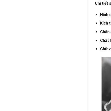
Chi tiết
Hình 
Kích 
Chân 
Chất l
Chữ v