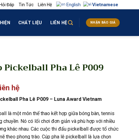
English
Vietnamese
Hỏi Đáp
Tin Tức
Liên Hệ
HIỆN
CHẤT LIỆU
LIÊN HỆ
NHẬN BÁO GIÁ
 Pickelball Pha Lê P009
liên hệ
ckelball Pha Lê P009 – Luna Award Vietnam
ball là một môn thể thao kết hợp giữa bóng bàn, tennis
g chuyền. Nó có lối chơi đơn giản và phù hợp với nhiều
ợng khác nhau. Các cuộc thi đấu pickelball được tổ chức
ẽ theo phong trào. Cúp pha lê pickelball là lựa chọn