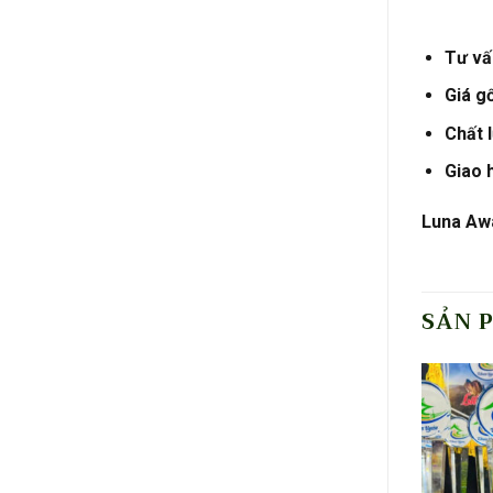
Tư vấn
Giá g
Chất 
Giao 
Luna Awa
SẢN 