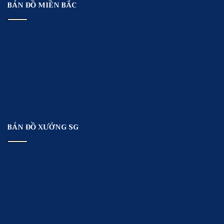
BẢN ĐỒ MIỀN BẮC
BẢN ĐỒ XƯỞNG SG