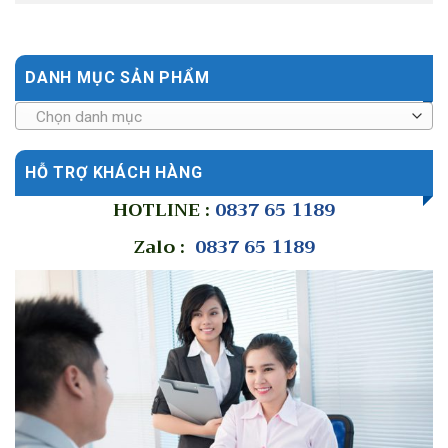
DANH MỤC SẢN PHẨM
Chọn danh mục
HỖ TRỢ KHÁCH HÀNG
HOTLINE :
0837 65 1189
Zalo :
0837 65 1189