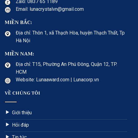
Zalo: 0837 65 1189
Email: lunacrystalvn@gmail.com
MIỀN BẮC:
Địa chỉ: Thôn 1, xã Thạch Hòa, huyện Thạch Thất, Tp
Hà Nội
MIỀN NAM:
Địa chỉ: T15, Phường An Phú Đông, Quận 12, TP.
HCM
Website: Lunaaward.com | Lunacorp.vn
VỀ CHÚNG TÔI
Giới thiệu
Hỏi đáp
Tin tức