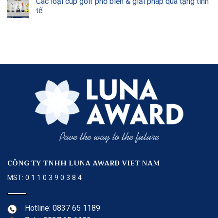
Các loại cúp golf phổ biến & giải pháp quà tặng tinh
tế
CÔNG TY TNHH LUNA AWARD VIET NAM
MST: 0 1 1 0 3 9 0 3 8 4
Hotline: 0837 65 1189