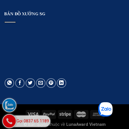
BẢN ĐỒ XƯỞNG SG
Gọi 0837 65 1189
© Bản quyền thuộc về
LunaAward Vietnam