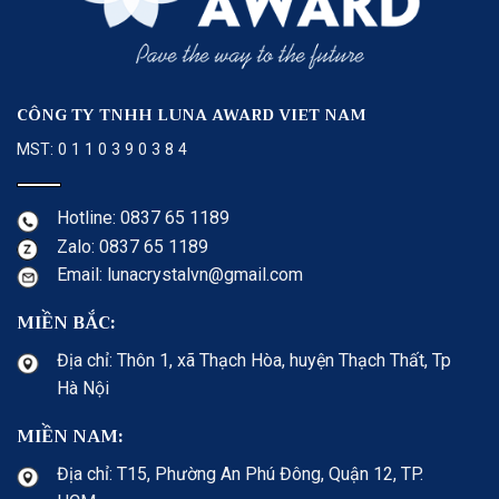
CÔNG TY TNHH LUNA AWARD VIET NAM
MST: 0 1 1 0 3 9 0 3 8 4
Hotline: 0837 65 1189
Zalo: 0837 65 1189
Email: lunacrystalvn@gmail.com
MIỀN BẮC:
Địa chỉ: Thôn 1, xã Thạch Hòa, huyện Thạch Thất, Tp
Hà Nội
MIỀN NAM:
Địa chỉ: T15, Phường An Phú Đông, Quận 12, TP.