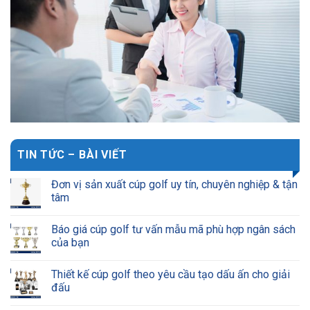
TIN TỨC – BÀI VIẾT
Đơn vị sản xuất cúp golf uy tín, chuyên nghiệp & tận
tâm
Báo giá cúp golf tư vấn mẫu mã phù hợp ngân sách
của bạn
Thiết kế cúp golf theo yêu cầu tạo dấu ấn cho giải
đấu