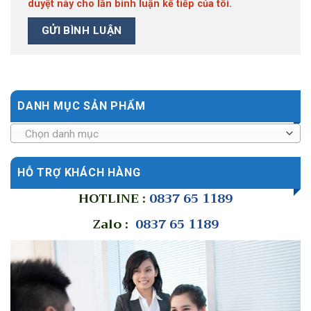
duyệt này cho lần bình luận kế tiếp của tôi.
DANH MỤC SẢN PHẨM
Chọn danh mục
HỖ TRỢ KHÁCH HÀNG
HOTLINE :
0837 65 1189
Zalo :
0837 65 1189