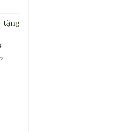
 tặng
.
?