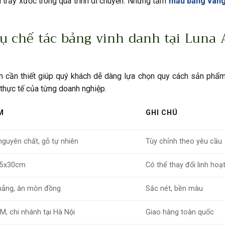
 trầy xước trong quá trình di chuyển. Những tấm
mẫu bảng vàng
ụ chế tác bảng vinh danh tại Luna 
n cần thiết giúp quý khách dễ dàng lựa chọn quy cách sản phẩm
u thực tế của từng doanh nghiệp.
M
GHI CHÚ
nguyên chất, gỗ tự nhiên
Tùy chỉnh theo yêu cầu
25x30cm
Có thể thay đổi linh hoạ
phẳng, ăn mòn đồng
Sắc nét, bền màu
CM, chi nhánh tại Hà Nội
Giao hàng toàn quốc