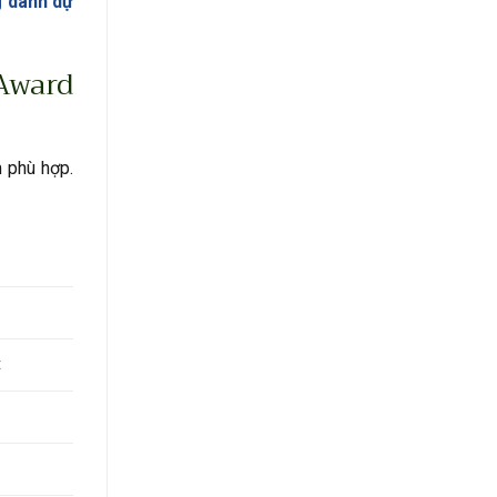
 danh dự
Award
 phù hợp.
t