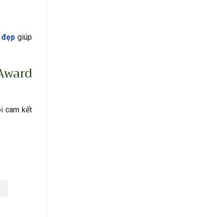
 đẹp
giúp
Award
i cam kết