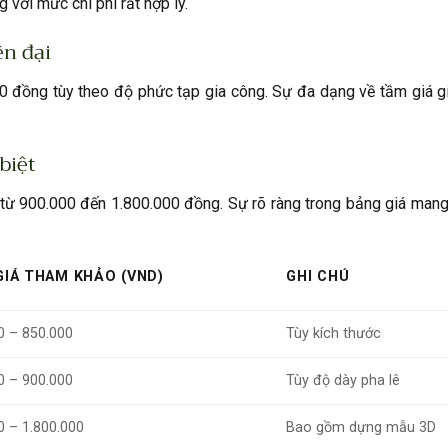
với mức chi phí rất hợp lý.
ện đại
0 đồng tùy theo độ phức tạp gia công. Sự đa dạng về tầm giá g
biệt
từ 900.000 đến 1.800.000 đồng. Sự rõ ràng trong bảng giá mang
IÁ THAM KHẢO (VND)
GHI CHÚ
0 – 850.000
Tùy kích thước
0 – 900.000
Tùy độ dày pha lê
0 – 1.800.000
Bao gồm dựng mẫu 3D