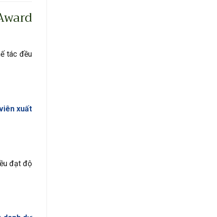
Award
hế tác đều
viên xuất
ều đạt độ