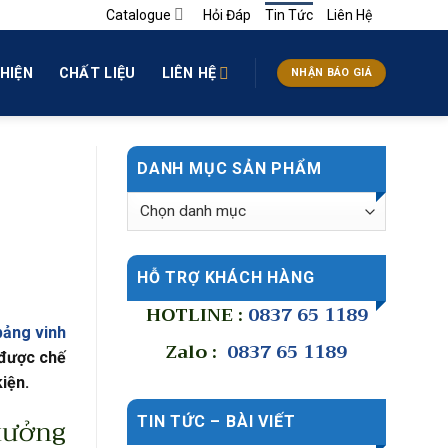
Catalogue
Hỏi Đáp
Tin Tức
Liên Hệ
HIỆN
CHẤT LIỆU
LIÊN HỆ
NHẬN BÁO GIÁ
DANH MỤC SẢN PHẨM
HỖ TRỢ KHÁCH HÀNG
HOTLINE :
0837 65 1189
bảng vinh
Zalo :
0837 65 1189
 được chế
iện.
xưởng
TIN TỨC – BÀI VIẾT