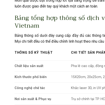
Món quà được đặt trong hộp lót lụa sang trọng để tránh
luôn được giao đến tay quý khách một cách an toàn.
Bảng tổng hợp thông số dịch v
Vietnam
Bảng thông số dưới đây cung cấp đầy đủ các thông ti
Mọi chi tiết đều có thể điều chỉnh linh hoạt theo nhu cầ
THÔNG SỐ KỸ THUẬT
CHI TIẾT SẢN PHẨ
Chất liệu sản xuất
Pha lê cao cấp, đồng 
Kích thước phổ biến
15X20cm, 20x25cm, 
Công nghệ chế tác
Khắc laser 3D, in UV 
Nơi sản xuất & Phục vụ
Trụ sở chính tại TP. H