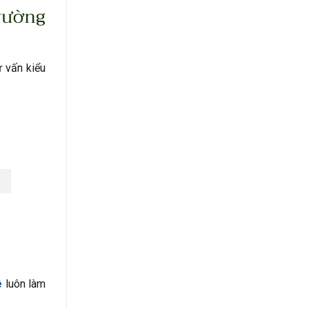
rường
ư vấn kiểu
ê
luôn làm