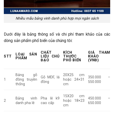
Nhiều mẫu bảng vinh danh phù hợp mọi ngân sách
Dưới đây là bảng thông số và chi phí tham khảo của các
dòng sản phẩm phổ biến của chúng tôi:
CHẤT
KÍCH
GIÁ THAM
LOẠI SẢN
STT
LIỆU CHỦ
THƯỚC
KHẢO
PHẨM
ĐẠO
PHỔ BIẾN
(VNĐ)
Bảng gỗ
20X25 cm
Gỗ MDF, lá
350.000 –
1
đồng truyền
hoặc 24×31
đồng
550.000
thống
cm
15X20 cm
Bảng vinh
Pha lê k9
450.000 –
2
hoặc 18×23
danh pha lê
cao cấp
650.000
cm