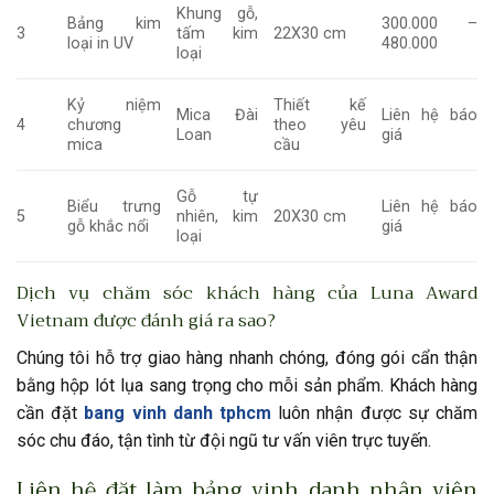
Khung gỗ,
Bảng kim
300.000 –
3
tấm kim
22X30 cm
loại in UV
480.000
loại
Kỷ niệm
Thiết kế
Mica Đài
Liên hệ báo
4
chương
theo yêu
Loan
giá
mica
cầu
Gỗ tự
Biểu trưng
Liên hệ báo
5
nhiên, kim
20X30 cm
gỗ khắc nổi
giá
loại
Dịch vụ chăm sóc khách hàng của Luna Award
Vietnam được đánh giá ra sao?
Chúng tôi hỗ trợ giao hàng nhanh chóng, đóng gói cẩn thận
bằng hộp lót lụa sang trọng cho mỗi sản phẩm. Khách hàng
cần đặt
bang vinh danh tphcm
luôn nhận được sự chăm
sóc chu đáo, tận tình từ đội ngũ tư vấn viên trực tuyến.
Liên hệ đặt làm bảng vinh danh nhân viên