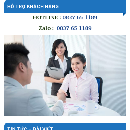
HỖ TRỢ KHÁCH HÀNG
HOTLINE :
0837 65 1189
Zalo :
0837 65 1189
TIN TỨC – BÀI VIẾT