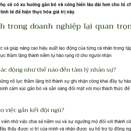
 họ sẽ có xu hướng gắn bó và cống hiến lâu dài hơn cho tổ c
h tế để hiện thực hóa giá trị này.
h trong doanh nghiệp lại quan trọn
ực và giúp nâng cao hiệu suất lao động của từng cá nhân trong tập
ực thầm lặng thành niềm tự hào rạng rỡ cho người nhận.
 tác động như thế nào đến tâm lý nhân sự?
hững nỗ lực thầm lặng trở thành sự ghi nhận công khai đầy tự hào
y sinh cảm xúc gắn bó và sẵn sàng đối mặt với mọi thách thức đ
o việc gắn kết đội ngũ?
 viên nhờ việc chia sẻ niềm vui và sự ngưỡng mộ đối với thành c
ều thấy được vị trí của mình và nhận được sự hỗ trợ từ đồng n