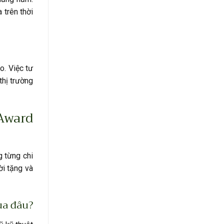
 trên thời
o. Việc tư
thị trường
Award
g từng chi
ời tặng và
ua đâu?