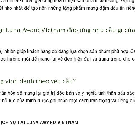
 vấn thiết kế đến gia công hoàn thiện sản phẩm cuối cùng. Đội ng
nét nhỏ nhất để tạo nên những tặng phẩm mang đậm dấu ấn riêng
ại Luna Award Vietnam đáp ứng nhu cầu gì củ
tự nhiên giúp khách hàng dễ dàng lựa chọn sản phẩm phù hợp. Cá
xu hướng mới để mang lại vẻ đẹp hiện đại và trang trọng cho c
ng vinh danh theo yêu cầu?
ân hóa sẽ mang lại giá trị độc bản và ý nghĩa tinh thần sâu sắc
 nỗ lực của mình được ghi nhận một cách trân trọng và riêng bi
DỊCH VỤ TẠI LUNA AWARD VIETNAM