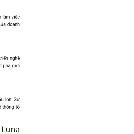
n làm việc
 của doanh
riển nghề
 phá giới
ấu lớn. Sự
ệ thống tổ
 Luna