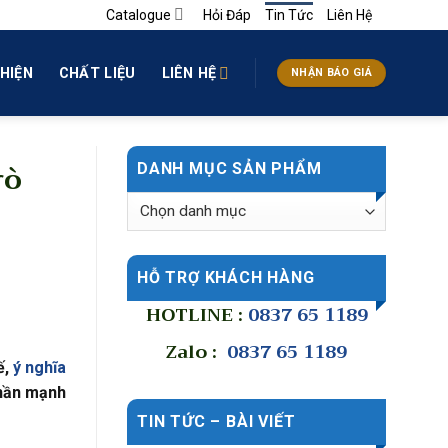
Catalogue
Hỏi Đáp
Tin Tức
Liên Hệ
HIỆN
CHẤT LIỆU
LIÊN HỆ
NHẬN BÁO GIÁ
rò
DANH MỤC SẢN PHẨM
HỖ TRỢ KHÁCH HÀNG
HOTLINE :
0837 65 1189
Zalo :
0837 65 1189
ế,
ý nghĩa
thần mạnh
TIN TỨC – BÀI VIẾT