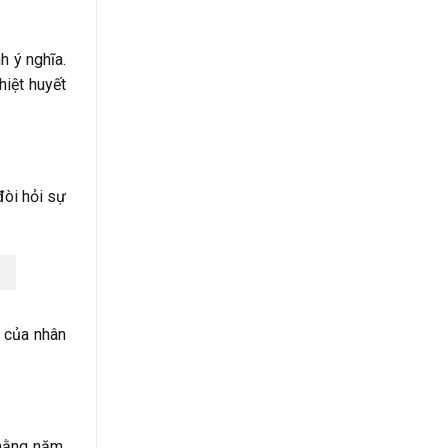
h ý nghĩa.
hiệt huyết
đòi hỏi sự
 của nhân
 hằng năm.