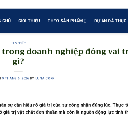
 CHỦ
GIỚI THIỆU
THEO SẢN PHẨM
DỰ ÁN ĐÃ THỰC 
TIN TỨC
 trong doanh nghiệp đóng vai t
gì?
N
9 THÁNG 6, 2026
BY
LUNA CORP
ân sự cần hiểu rõ giá trị của sự công nhận đúng lúc. Thực t
 giá trị vật chất đơn thuần mà còn là nguồn động lực tinh 