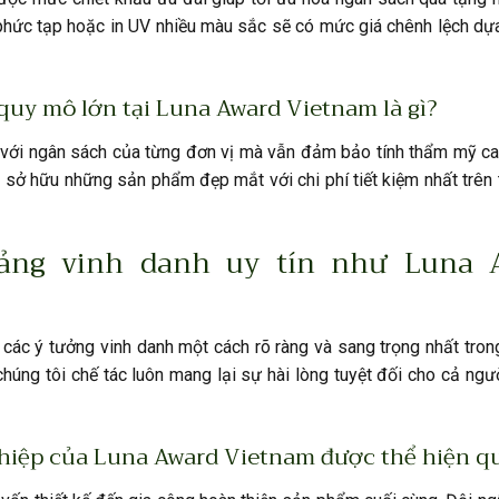
r phức tạp hoặc in UV nhiều màu sắc sẽ có mức giá chênh lệch dựa
 quy mô lớn tại Luna Award Vietnam là gì?
p với ngân sách của từng đơn vị mà vẫn đảm bảo tính thẩm mỹ ca
g sở hữu những sản phẩm đẹp mắt với chi phí tiết kiệm nhất trên 
ảng vinh danh uy tín như Luna 
các ý tưởng vinh danh một cách rõ ràng và sang trọng nhất tron
úng tôi chế tác luôn mang lại sự hài lòng tuyệt đối cho cả ngư
ghiệp của Luna Award Vietnam được thể hiện q