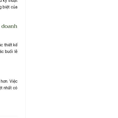
ũ kỹ thuật
 biệt của
a doanh
c thiết kế
ác buổi lễ
 hơn. Việc
ệt nhất có