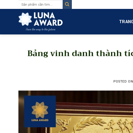
Tìm
Skip
kiếm:
to
content
TRANG
Bảng vinh danh thành tí
POSTED O