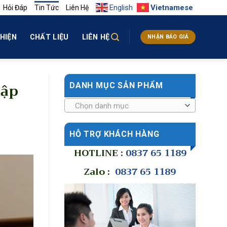
English
Vietnamese
Hỏi Đáp
Tin Tức
Liên Hệ
HIỆN
CHẤT LIỆU
LIÊN HỆ
NHẬN BÁO GIÁ
tập
DANH MỤC SẢN PHẨM
Chọn danh mục
HỖ TRỢ KHÁCH HÀNG
HOTLINE :
0837 65 1189
Zalo :
0837 65 1189