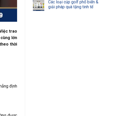
Các loại cúp golf phổ biến &
giải pháp quà tặng tinh tế
Việc trao
 cùng lớn
theo thời
khẳng định
ường được