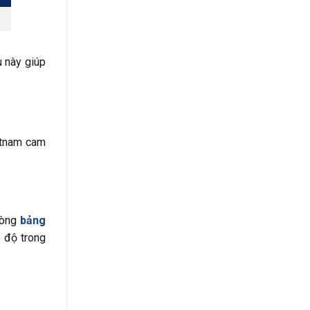
 này giúp
ietnam cam
Dòng
bảng
 độ trong