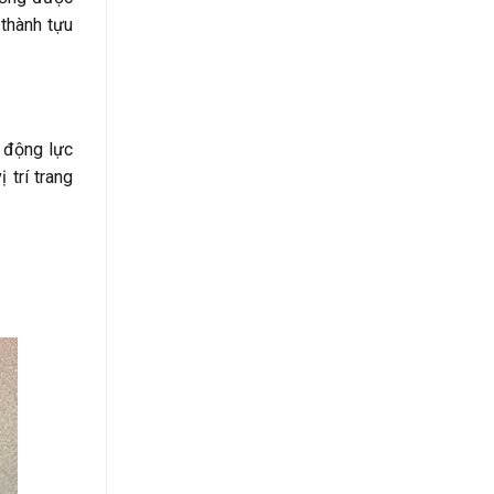
 thành tựu
y động lực
 trí trang