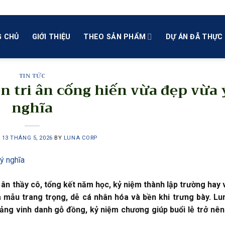
 CHỦ
GIỚI THIỆU
THEO SẢN PHẨM
DỰ ÁN ĐÃ THỰC 
TIN TỨC
n tri ân cống hiến vừa đẹp vừa 
nghĩa
N
13 THÁNG 5, 2026
BY
LUNA CORP
i ân thầy cô, tổng kết năm học, kỷ niệm thành lập trường hay 
là mẫu trang trọng, dễ cá nhân hóa và bền khi trưng bày. L
ảng vinh danh gỗ đồng, kỷ niệm chương giúp buổi lễ trở nên