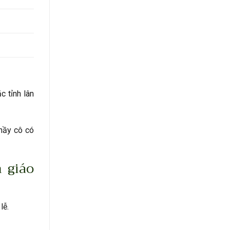
c tỉnh lân
thầy cô có
 giáo
lễ.