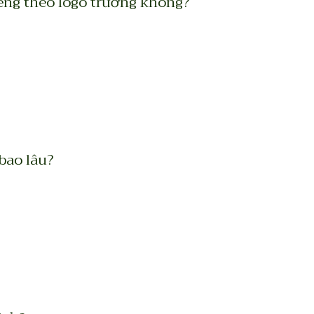
êng theo logo trường không?
bao lâu?