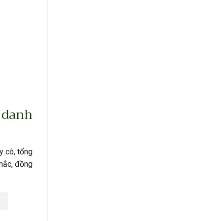
 danh
y cô, tổng
khắc, đồng