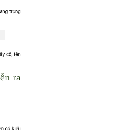
ang trọng
ầy cô, tên
ễn ra
ên có kiểu