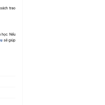
sách trao
m học. Nếu
ầu
sẽ giúp