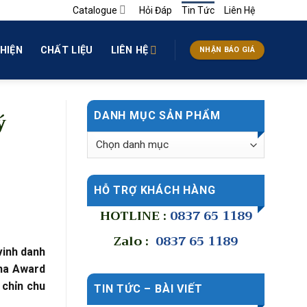
Catalogue
Hỏi Đáp
Tin Tức
Liên Hệ
HIỆN
CHẤT LIỆU
LIÊN HỆ
NHẬN BÁO GIÁ
ý
DANH MỤC SẢN PHẨM
HỖ TRỢ KHÁCH HÀNG
HOTLINE :
0837 65 1189
Zalo :
0837 65 1189
vinh danh
una Award
 chỉn chu
TIN TỨC – BÀI VIẾT