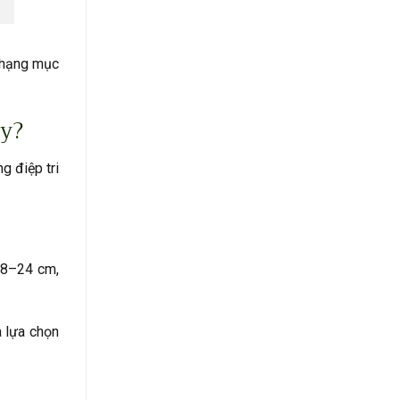
 hạng mục
y?
g điệp tri
 18–24 cm,
 lựa chọn