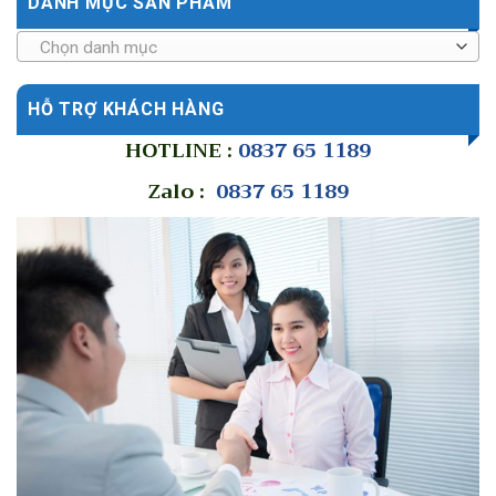
DANH MỤC SẢN PHẨM
Chọn danh mục
HỖ TRỢ KHÁCH HÀNG
HOTLINE :
0837 65 1189
Zalo :
0837 65 1189