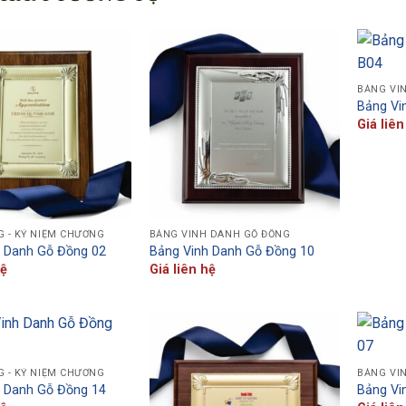
BẢNG VI
Bảng Vi
Giá liên
G - KỶ NIỆM CHƯƠNG
BẢNG VINH DANH GỖ ĐỒNG
h Danh Gỗ Đồng 02
Bảng Vinh Danh Gỗ Đồng 10
hệ
Giá liên hệ
G - KỶ NIỆM CHƯƠNG
BẢNG VI
h Danh Gỗ Đồng 14
Bảng Vi