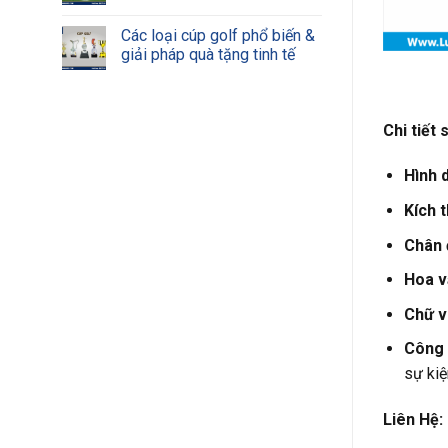
Các loại cúp golf phổ biến &
giải pháp quà tặng tinh tế
Chi tiết
Hình 
Kích 
Chân 
Hoa v
Chữ v
Công 
sự kiệ
Liên Hệ: