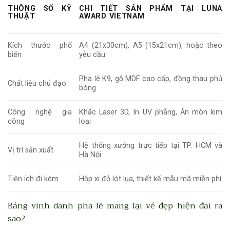
THÔNG SỐ KỸ
CHI TIẾT SẢN PHẨM TẠI LUNA
THUẬT
AWARD VIETNAM
Kích thước phổ
A4 (21x30cm), A5 (15x21cm), hoặc theo
biến
yêu cầu
Pha lê K9, gỗ MDF cao cấp, đồng thau phủ
Chất liệu chủ đạo
bóng
Công nghệ gia
Khắc Laser 3D, In UV phẳng, Ăn mòn kim
công
loại
Hệ thống xưởng trực tiếp tại TP. HCM và
Vị trí sản xuất
Hà Nội
Tiện ích đi kèm
Hộp xi đỏ lót lụa, thiết kế mẫu mã miễn phí
Bảng vinh danh pha lê mang lại vẻ đẹp hiện đại ra
sao?