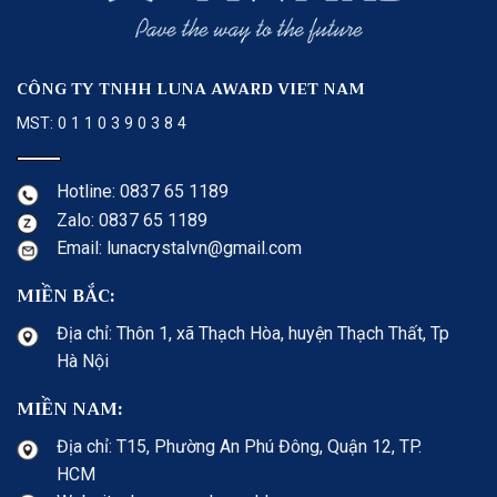
CÔNG TY TNHH LUNA AWARD VIET NAM
MST: 0 1 1 0 3 9 0 3 8 4
Hotline: 0837 65 1189
Zalo: 0837 65 1189
Email: lunacrystalvn@gmail.com
MIỀN BẮC:
Địa chỉ: Thôn 1, xã Thạch Hòa, huyện Thạch Thất, Tp
Hà Nội
MIỀN NAM:
Địa chỉ: T15, Phường An Phú Đông, Quận 12, TP.
HCM