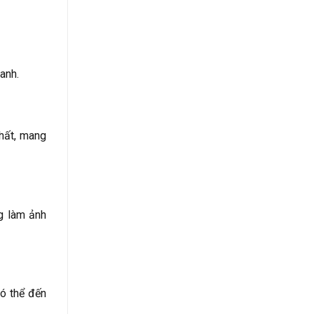
anh.
hất, mang
g làm ảnh
ó thể đến