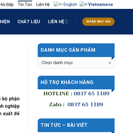
English
Vietnamese
Hỏi Đáp
Tin Tức
Liên Hệ
HIỆN
CHẤT LIỆU
LIÊN HỆ
NHẬN BÁO GIÁ
DANH MỤC SẢN PHẨM
HỖ TRỢ KHÁCH HÀNG
HOTLINE :
0837 65 1189
u bộ phận
Zalo :
0837 65 1189
nh nghiệp
n xuất để
TIN TỨC – BÀI VIẾT