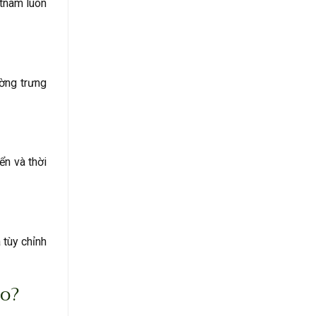
etnam luôn
ờng trưng
ển và thời
 tùy chỉnh
ào?