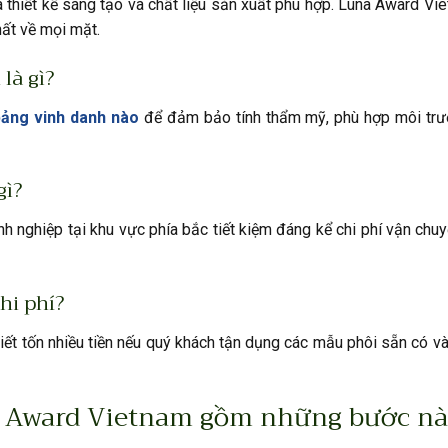
ữa thiết kế sáng tạo và chất liệu sản xuất phù hợp. Luna Award Vi
ất về mọi mặt.
là gì?
bảng vinh danh nào
để đảm bảo tính thẩm mỹ, phù hợp môi trư
gì?
h nghiệp tại khu vực phía bắc tiết kiệm đáng kể chi phí vận chuy
hi phí?
iết tốn nhiều tiền nếu quý khách tận dụng các mẫu phôi sẵn có và
na Award Vietnam gồm những bước n