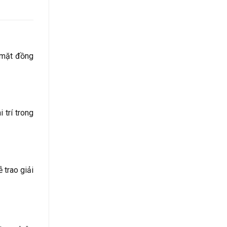
à mặt đồng
 trí trong
 trao giải