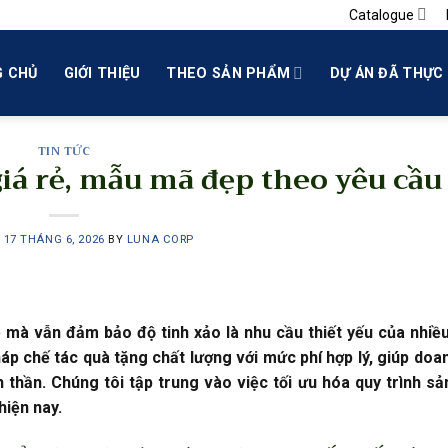
Catalogue
 CHỦ
GIỚI THIỆU
THEO SẢN PHẨM
DỰ ÁN ĐÃ THỰC 
TIN TỨC
iá rẻ, mẫu mã đẹp theo yêu cầu
N
17 THÁNG 6, 2026
BY
LUNA CORP
ẻ
mà vẫn đảm bảo độ tinh xảo là nhu cầu thiết yếu của nhiề
p chế tác quà tặng chất lượng với mức phí hợp lý, giúp doa
h thần. Chúng tôi tập trung vào việc tối ưu hóa quy trình sả
hiện nay.