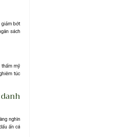
c giảm bớt
 ngân sách
rị thẩm mỹ
ghiêm túc
 danh
hàng nghìn
dấu ấn cá