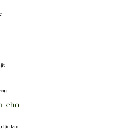
c.
.
ặt.
àng.
h cho
ợ tận tâm.