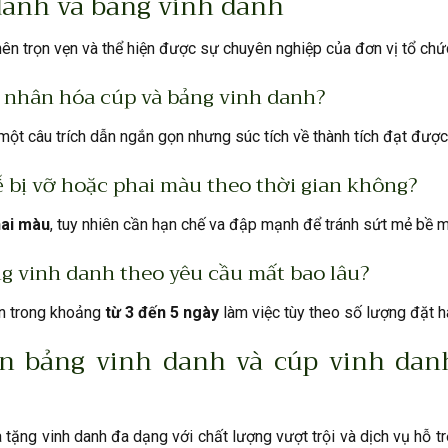
 danh và bảng vinh danh
nên trọn vẹn và thể hiện được sự chuyên nghiệp của đơn vị tổ chứ
á nhân hóa cúp và bảng vinh danh?
 một câu trích dẫn ngắn gọn nhưng súc tích về thành tích đạt được
ễ bị vỡ hoặc phai màu theo thời gian không?
hai màu
, tuy nhiên cần hạn chế va đập mạnh để tránh sứt mẻ bề m
ng vinh danh theo yêu cầu mất bao lâu?
ện trong khoảng
từ 3 đến 5 ngày
làm việc tùy theo số lượng đặt h
 bảng vinh danh và cúp vinh dan
ặng vinh danh đa dạng với chất lượng vượt trội và dịch vụ hỗ tr