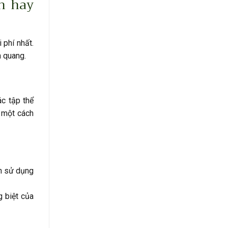
h hay
 phí nhất.
h quang.
ác tập thể
a một cách
ên sử dụng
g biệt của