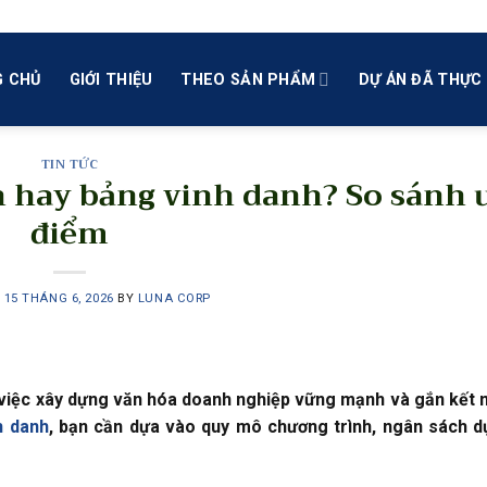
 CHỦ
GIỚI THIỆU
THEO SẢN PHẨM
DỰ ÁN ĐÃ THỰC 
TIN TỨC
 hay bảng vinh danh? So sánh 
điểm
N
15 THÁNG 6, 2026
BY
LUNA CORP
g việc xây dựng văn hóa doanh nghiệp vững mạnh và gắn kết 
h danh
, bạn cần dựa vào quy mô chương trình, ngân sách d