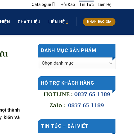
Catalogue
Hỏi Đáp
Tin Tức
Liên Hệ
HIỆN
CHẤT LIỆU
LIÊN HỆ
NHẬN BÁO GIÁ
ưu
DANH MỤC SẢN PHẨM
HỖ TRỢ KHÁCH HÀNG
HOTLINE :
0837 65 1189
Zalo :
0837 65 1189
mọi thành
ự kiến và
TIN TỨC – BÀI VIẾT