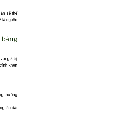
hắn sẽ thể
ẽ là nguồn
 bảng
ới giá trị
trình khen
ông thường
ng lâu dài