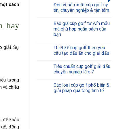
 một cách
Đơn vị sản xuất cúp golf uy
tín, chuyên nghiệp & tận tâm
h hay
Báo giá cúp golf tư vấn mẫu
mã phù hợp ngân sách của
bạn
o giải. Sự
Thiết kế cúp golf theo yêu
cầu tạo dấu ấn cho giải đấu
Tiêu chuẩn cúp golf giải đấu
chuyên nghiệp là gì?
biểu tượng
Các loại cúp golf phổ biến &
h và chiều
giải pháp quà tặng tinh tế
ãi để khắc
u gỗ, đồng