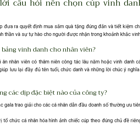
 lời câu hỏi nên chọn cúp vinh dan
p đưa ra quyết định mua sắm quà tặng đúng đắn và tiết kiệm chi
tinh thần và sự tự hào cho người được nhận trong khoảnh khắc vin
g bảng vinh danh cho nhân viên?
ri ân nhân viên có thâm niên công tác lâu năm hoặc vinh danh c
iúp lưu lại đầy đủ tên tuổi, chức danh và những lời chúc ý nghĩ
g các dịp đặc biệt nào của công ty?
oặc gala trao giải cho các cá nhân dẫn đầu doanh số thường ưu ti
ị tổ chức cá nhân hóa hình ảnh chiếc cúp theo đúng chủ đề riên