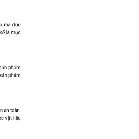
ẫu mã độc
kế là mục
n sản phẩm
p sản phẩm
n an toàn.
c vật liệu