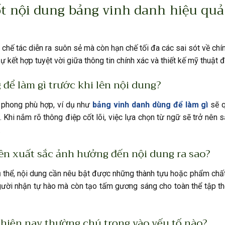
t nội dung bảng vinh danh hiệu quả
 chế tác diễn ra suôn sẻ mà còn hạn chế tối đa các sai sót về chí
kết hợp tuyệt vời giữa thông tin chính xác và thiết kế mỹ thuật đ
 để làm gì trước khi lên nội dung?
 phong phù hợp, ví dụ như
bảng vinh danh dùng để làm gì
sẽ q
. Khi nắm rõ thông điệp cốt lõi, việc lựa chọn từ ngữ sẽ trở nên 
.
iên xuất sắc ảnh hưởng đến nội dung ra sao?
 thể, nội dung cần nêu bật được những thành tựu hoặc phẩm chất
gười nhận tự hào mà còn tạo tấm gương sáng cho toàn thể tập t
hiện nay thường chú trọng vào yếu tố nào?