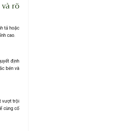
 và rõ
nh tả hoặc
ỉnh cao.
uyết định
sắc bén và
 vượt trội
hể cùng cố