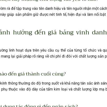
m rà để tập trung vào tên danh hiệu và tên người nhận một cách
này giúp sản phẩm giữ được nét tinh tế, hiện đại và làm nổi bật g
ố ảnh hưởng đến giá bảng vinh danh
ờng linh hoạt dựa trên yêu cầu cụ thể của từng tổ chức và q
ang lại giải pháp rõ ràng về chi phí đi đôi với chất lượng sản
nào đến giá thành cuối cùng?
 kính thông thường do độ trong suốt và khả năng tán sắc ánh sán
 phụ thuộc vào độ dày của tấm kim loại và chất lượng lớp mạ 
i dung tác động gì đến ngân sách?