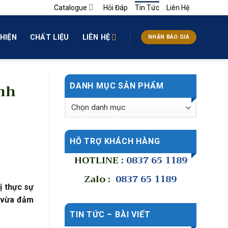
Catalogue
Hỏi Đáp
Tin Tức
Liên Hệ
HIỆN
CHẤT LIỆU
LIÊN HỆ
NHẬN BÁO GIÁ
nh
DANH MỤC SẢN PHẨM
HỖ TRỢ KHÁCH HÀNG
HOTLINE :
0837 65 1189
Zalo :
0837 65 1189
ị thực sự
vừa đảm
TIN TỨC – BÀI VIẾT