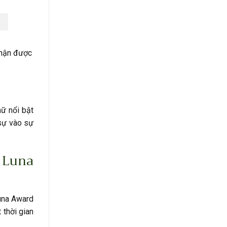
nhận được
ữ nổi bật
 sự vào sự
 Luna
Luna Award
 thời gian