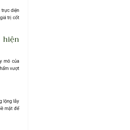
 trực diện
iá trị cốt
 hiện
uy mô của
 phẩm vượt
g lộng lẫy
bề mặt để