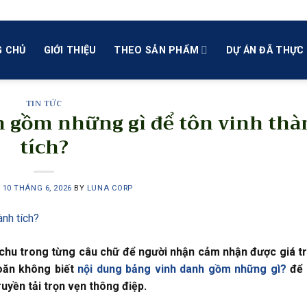
 CHỦ
GIỚI THIỆU
THEO SẢN PHẨM
DỰ ÁN ĐÃ THỰC 
TIN TỨC
h gồm những gì để tôn vinh thà
tích?
N
10 THÁNG 6, 2026
BY
LUNA CORP
 chu trong từng câu chữ để người nhận cảm nhận được giá tr
oăn không biết
nội dung bảng vinh danh gồm những gì?
để 
uyền tải trọn vẹn thông điệp.