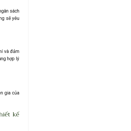
 ngân sách
ảng sẽ yêu
phí và đảm
ùng hợp lý
ên gia của
hiết kế