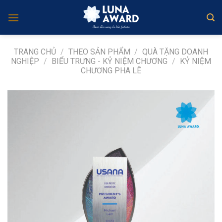
Skip
to
content
TRANG CHỦ
/
THEO SẢN PHẨM
/
QUÀ TẶNG DOANH
NGHIỆP
/
BIỂU TRƯNG - KỶ NIỆM CHƯƠNG
/
KỶ NIỆM
CHƯƠNG PHA LÊ